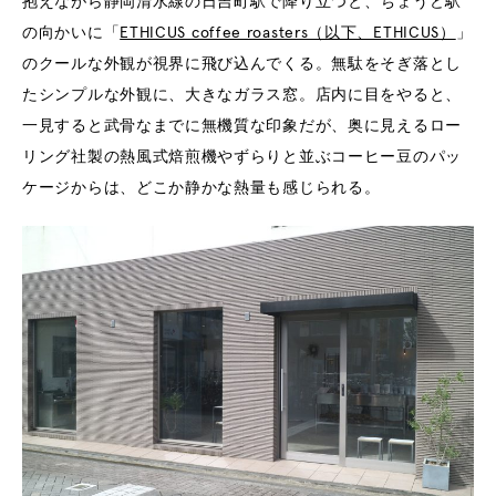
抱えながら静岡清水線の日吉町駅で降り立つと、ちょうど駅
の向かいに「
ETHICUS coffee roasters（以下、ETHICUS）
」
のクールな外観が視界に飛び込んでくる。無駄をそぎ落とし
たシンプルな外観に、大きなガラス窓。店内に目をやると、
一見すると武骨なまでに無機質な印象だが、奥に見えるロー
リング社製の熱風式焙煎機やずらりと並ぶコーヒー豆のパッ
ケージからは、どこか静かな熱量も感じられる。