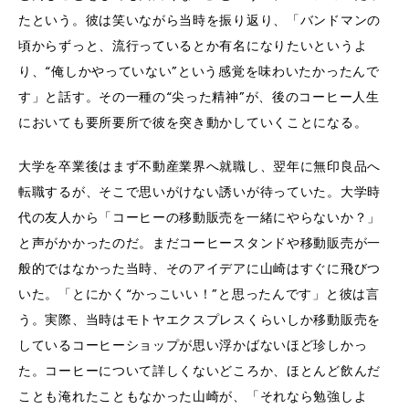
たという。彼は笑いながら当時を振り返り、「バンドマンの
頃からずっと、流行っているとか有名になりたいというよ
り、“俺しかやっていない”という感覚を味わいたかったんで
す」と話す。その一種の“尖った精神”が、後のコーヒー人生
においても要所要所で彼を突き動かしていくことになる。
大学を卒業後はまず不動産業界へ就職し、翌年に無印良品へ
転職するが、そこで思いがけない誘いが待っていた。大学時
代の友人から「コーヒーの移動販売を一緒にやらないか？」
と声がかかったのだ。まだコーヒースタンドや移動販売が一
般的ではなかった当時、そのアイデアに山崎はすぐに飛びつ
いた。「とにかく“かっこいい！”と思ったんです」と彼は言
う。実際、当時はモトヤエクスプレスくらいしか移動販売を
しているコーヒーショップが思い浮かばないほど珍しかっ
た。コーヒーについて詳しくないどころか、ほとんど飲んだ
ことも淹れたこともなかった山崎が、「それなら勉強しよ