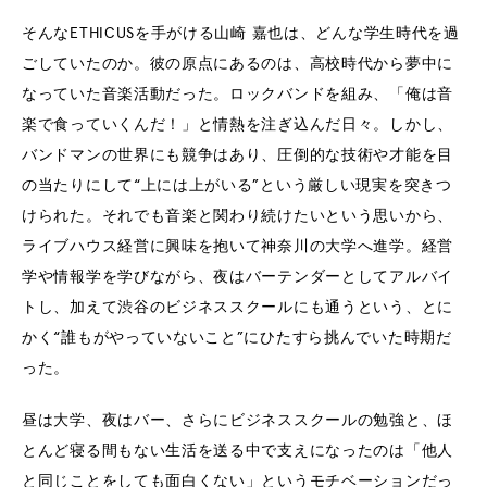
そんなETHICUSを手がける山崎 嘉也は、どんな学生時代を過
ごしていたのか。彼の原点にあるのは、高校時代から夢中に
なっていた音楽活動だった。ロックバンドを組み、「俺は音
楽で食っていくんだ！」と情熱を注ぎ込んだ日々。しかし、
バンドマンの世界にも競争はあり、圧倒的な技術や才能を目
の当たりにして“上には上がいる”という厳しい現実を突きつ
けられた。それでも音楽と関わり続けたいという思いから、
ライブハウス経営に興味を抱いて神奈川の大学へ進学。経営
学や情報学を学びながら、夜はバーテンダーとしてアルバイ
トし、加えて渋谷のビジネススクールにも通うという、とに
かく“誰もがやっていないこと”にひたすら挑んでいた時期だ
った。
昼は大学、夜はバー、さらにビジネススクールの勉強と、ほ
とんど寝る間もない生活を送る中で支えになったのは「他人
と同じことをしても面白くない」というモチベーションだっ