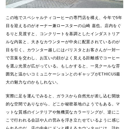
この地でスペシャルティコーヒーの専門店を構え、今年で5年
目を迎えるのがオーナー兼ロースターの山崎 嘉也。店内をぐ
るりと見渡すと、コンクリートを基調としたインダストリア
ルな内装と、大きなカウンターが中央に配置されているのが
目を引く。カウンター越しにはバリスタとお客さんが一対一
で言葉を交わし、お互いの顔がよく見える距離感でコーヒー
を選ぶ光景が広がっている。もしかすると、一見クールな雰
囲気と温かいコミュニケーションとのギャップがETHICUS最
大の魅力なのかもしれない。
実際に足を運んでみると、ガラスから自然光が差し込む開放
的な空間でありながら、どこか秘密基地のようでもある。マ
ットな質感のインテリアや無機質なカラーリングが、逆にこ
こで行われる会話や人の営みを浮き立たせているように感じ
られるのだ。店の中央にドンと構えるカウンターには、訪れ