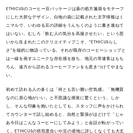
ETHICUSのコーヒー豆パッケージは薬の処方箋袋をモチーフ
にした大胆なデザイン。白地の袋に記載された文字情報はミ
ニマルで、いわゆる豆の詳細をうんちくのように書き連ねて
はいない。むしろ「飲む人の気分を高揚させたい」という思
いから生まれたこのクリエイティブこそ、“ETHICUSらし
さ”を端的に物語っている。それが既存のコーヒーショップと
は一線を画すユニークな存在感を放ち、地元の常連客はもち
ろん、遠方から訪れるコーヒーファンをも惹きつけてやまな
い。
初めて訪れる人の多くは「何とも言い難い空気感」「無機質
なのに居心地がいい」と不思議な感覚に驚くという。しか
し、そんな印象を抱いたとしても、スタッフに声をかけられ
てカウンターで話し始めると、自然と緊張がほどけて「じゃ
あ今日はこんなコーヒーにしてみよう」と会話が転がってい
く。ETHICUSの焙煎度合いや豆の産地に詳しくなくても大丈