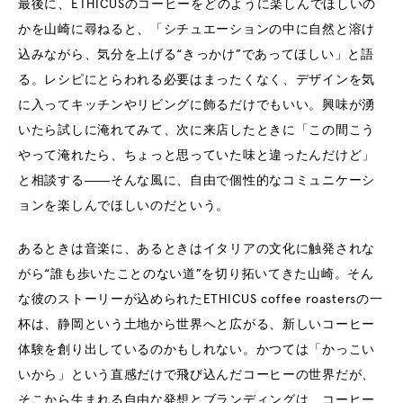
最後に、ETHICUSのコーヒーをどのように楽しんでほしいの
かを山崎に尋ねると、「シチュエーションの中に自然と溶け
込みながら、気分を上げる“きっかけ”であってほしい」と語
る。レシピにとらわれる必要はまったくなく、デザインを気
に入ってキッチンやリビングに飾るだけでもいい。興味が湧
いたら試しに淹れてみて、次に来店したときに「この間こう
やって淹れたら、ちょっと思っていた味と違ったんだけど」
と相談する――そんな風に、自由で個性的なコミュニケーシ
ョンを楽しんでほしいのだという。
あるときは音楽に、あるときはイタリアの文化に触発されな
がら“誰も歩いたことのない道”を切り拓いてきた山崎。そん
な彼のストーリーが込められたETHICUS coffee roastersの一
杯は、静岡という土地から世界へと広がる、新しいコーヒー
体験を創り出しているのかもしれない。かつては「かっこい
いから」という直感だけで飛び込んだコーヒーの世界だが、
そこから生まれる自由な発想とブランディングは、コーヒー