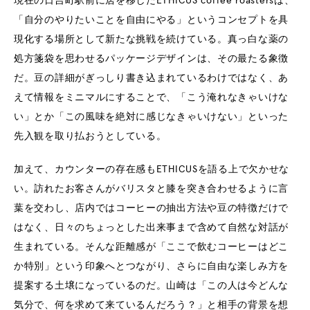
現在の日吉町駅前に居を移したETHICUS coffee roastersは、
「自分のやりたいことを自由にやる」というコンセプトを具
現化する場所として新たな挑戦を続けている。真っ白な薬の
処方箋袋を思わせるパッケージデザインは、その最たる象徴
だ。豆の詳細がぎっしり書き込まれているわけではなく、あ
えて情報をミニマルにすることで、「こう淹れなきゃいけな
い」とか「この風味を絶対に感じなきゃいけない」といった
先入観を取り払おうとしている。
加えて、カウンターの存在感もETHICUSを語る上で欠かせな
い。訪れたお客さんがバリスタと膝を突き合わせるように言
葉を交わし、店内ではコーヒーの抽出方法や豆の特徴だけで
はなく、日々のちょっとした出来事まで含めて自然な対話が
生まれている。そんな距離感が「ここで飲むコーヒーはどこ
か特別」という印象へとつながり、さらに自由な楽しみ方を
提案する土壌になっているのだ。山崎は「この人は今どんな
気分で、何を求めて来ているんだろう？」と相手の背景を想