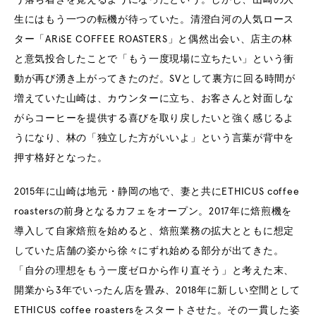
う落ち着きを覚えるようになったという。しかし、山崎の人
生にはもう一つの転機が待っていた。清澄白河の人気ロース
ター「ARiSE COFFEE ROASTERS」と偶然出会い、店主の林
と意気投合したことで「もう一度現場に立ちたい」という衝
動が再び湧き上がってきたのだ。SVとして裏方に回る時間が
増えていた山崎は、カウンターに立ち、お客さんと対面しな
がらコーヒーを提供する喜びを取り戻したいと強く感じるよ
うになり、林の「独立した方がいいよ」という言葉が背中を
押す格好となった。
2015年に山崎は地元・静岡の地で、妻と共にETHICUS coffee
roastersの前身となるカフェをオープン。2017年に焙煎機を
導入して自家焙煎を始めると、焙煎業務の拡大とともに想定
していた店舗の姿から徐々にずれ始める部分が出てきた。
「自分の理想をもう一度ゼロから作り直そう」と考えた末、
開業から3年でいったん店を畳み、2018年に新しい空間として
ETHICUS coffee roastersをスタートさせた。その一貫した姿