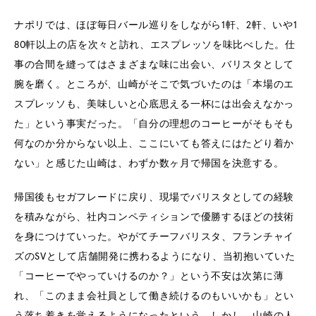
ナポリでは、ほぼ毎日バール巡りをしながら1軒、2軒、いや1
80軒以上の店を次々と訪れ、エスプレッソを味比べした。仕
事の合間を縫ってはさまざまな味に出会い、バリスタとして
腕を磨く。ところが、山崎がそこで気づいたのは「本場のエ
スプレッソも、美味しいと心底思える一杯には出会えなかっ
た」という事実だった。「自分の理想のコーヒーがそもそも
何なのか分からない以上、ここにいても答えにはたどり着か
ない」と感じた山崎は、わずか数ヶ月で帰国を決意する。
帰国後もセガフレードに戻り、現場でバリスタとしての経験
を積みながら、社内コンペティションで優勝するほどの技術
を身につけていった。やがてチーフバリスタ、フランチャイ
ズのSVとして店舗開発に携わるようになり、当初抱いていた
「コーヒーでやっていけるのか？」という不安は次第に薄
れ、「このまま会社員として働き続けるのもいいかも」とい