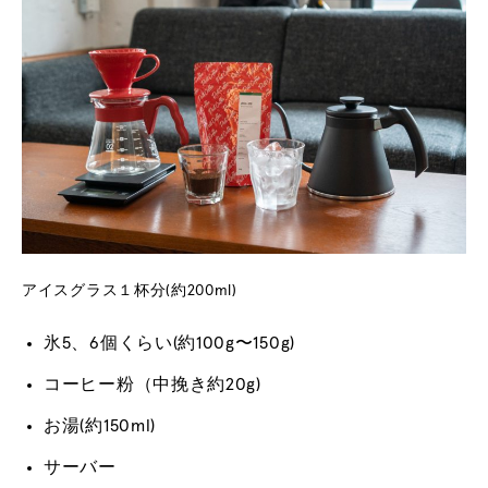
アイスグラス１杯分(約200ml)
氷5、6個くらい(約100g〜150g)
コーヒー粉（中挽き約20g)
お湯(約150ml)
サーバー