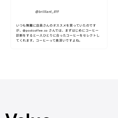
@miki_doyobi
コーヒー旅の記録✈️☕️浅煎りのお豆はカフェオレにしても
おいしい…🥺☕️普段はほぼ深煎りのブレンドを飲んでいる
ので、新しい刺激をいただきました✈️✈️✈️😍パッケージの
ラベルをはがして並べてトラベラーズノートに貼った
ら、偶然ぴったり☕️📖