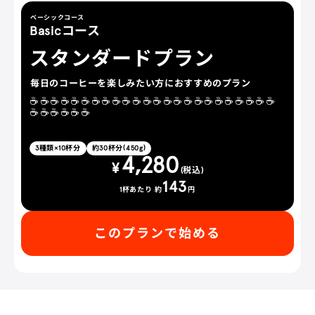
ベーシックコース
Basicコース
スタンダードプラン
毎日のコーヒーを楽しみたい方におすすめのプラン
☕☕☕☕☕☕☕☕☕☕☕☕☕☕☕☕☕☕☕☕☕☕☕☕
☕☕☕☕☕☕
3
種類×
10
杯分
約
30
杯分(
450
g)
4,280
¥
(税込)
143
1杯あたり 約
円
このプランで始める