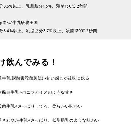
道3.7牛乳酪農王国
分8.4%以上、乳脂肪分3.7%以上、殺菌130℃ 2秒間 
け飲んでみる！
道牛乳(脱酸素殺菌製法)→甘い感じが後味に残る
定酪農牛乳→バニラアイスのような甘さ
殺菌牛乳→さっぱりしてる、柔らかい味わい
道さわやか牛乳→さっぱり、低脂肪乳のような味わい