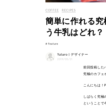
COFFEE
RECIPES
簡単に作れる究
う牛乳はどれ？
Feature
Yutaro | デザイナー
2019/05/21
前回投稿した
究極のカフェ
こんにちは！Po
しばらく究極
ということで