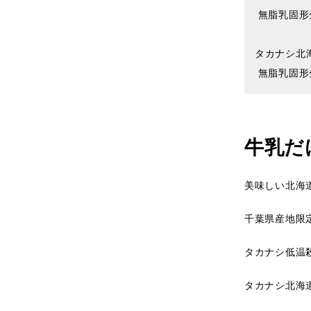
 無脂乳固形分8.5%以上、乳脂肪分1.6%、殺菌130℃ 2秒間

タカナシ北海
 無脂乳固形
牛乳だ
美味しい北海
千葉県産地限
タカナシ低温
タカナシ北海