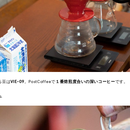
る豆は
VIE-09
。PostCoffeeで
１番焙煎度合いの深いコーヒー
です。
ら