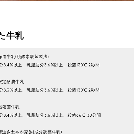
た牛乳
海道牛乳(脱酸素殺菌製法)
限定酪農牛乳
温殺菌牛乳
海道さわやか家族(成分調整牛乳)