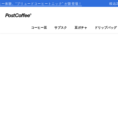
ードコーヒートニック” が新登場！
税込2,000円以上の
close
ログイン
コーヒー豆
サブスク
豆ガチャ
ドリップバッグ
新規会員登録
コーヒーマップ
商品を探す
keyboard_arrow_right
コーヒー豆
豆ガチャ
ドリップバッグ