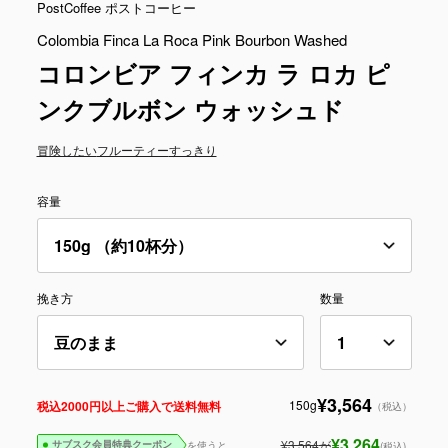
PostCoffee ポストコーヒー
Colombia Finca La Roca Pink Bourbon Washed
コロンビア フィンカ ラ ロカ ピ
ンクブルボン ウォッシュド
冒険したい
フルーティー
すっきり
容量
挽き方
数量
¥3,564
150g
税込2000円以上ご購入で送料無料
（税込）
¥3,264
¥3,564
が
を使うと
(税込)
サブスク会員特典クーポン