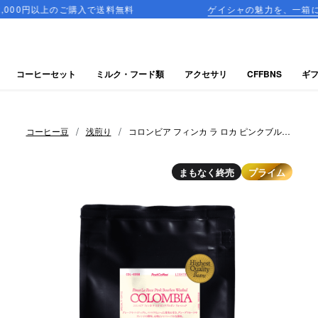
ご購入で送料無料
ゲイシャの魅力を、一箱に詰め込んだ飲み
コーヒーセット
ミルク・フード類
アクセサリ
CFFBNS
ギ
/
/
コーヒー豆
浅煎り
コロンビア フィンカ ラ ロカ ピンクブルボ
ン ウォッシュド
まもなく終売
プライム