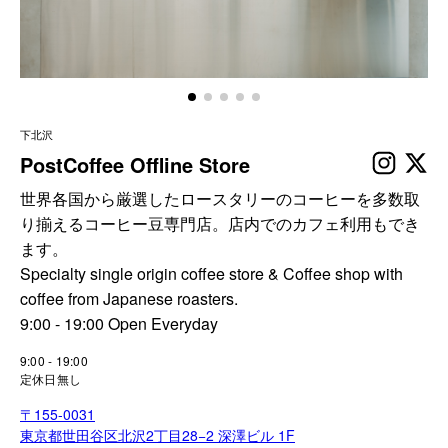
コーヒーセット
ミルク・フード類
アクセサリ
下北沢
PostCoffee Offline Store
CFFBNS
世界各国から厳選したロースタリーのコーヒーを多数取
り揃えるコーヒー豆専門店。店内でのカフェ利用もでき
ギフトセット
ます。
Specialty single origin coffee store & Coffee shop with
リキッド
coffee from Japanese roasters.
9:00 - 19:00 Open Everyday
特集
9:00 - 19:00
定休日無し
卸販売
〒155-0031
コーヒーのサブスク
東京都世田谷区北沢2丁目28−2 深澤ビル 1F