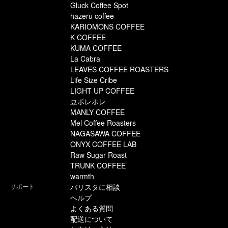
Gluck Coffee Spot
hazeru coffee
KARIOMONS COFFEE
K COFFEE
KUMA COFFEE
La Cabra
LEAVES COFFEE ROASTERS
Life Size Cribe
LIGHT UP COFFEE
豆ポレポレ
MANLY COFFEE
Mel Coffee Roasters
NAGASAWA COFFEE
ONYX COFFEE LAB
Raw Sugar Roast
TRUNK COFFEE
warmth
サポート
バリスタに相談
ヘルプ
よくある質問
配送について