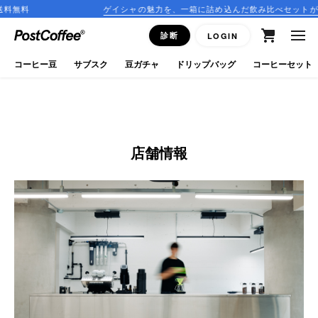
料
ゲイシャの魅力を、一箱に詰め込んだ飲み比べセットが登場！
close
診断
LOGIN
ログイン
コーヒー豆
サブスク
豆ガチャ
ドリップバッグ
コーヒーセット
新規会員登録
コーヒーマップ
店舗情報
商品を探す
keyboard_arrow_right
コーヒー豆
豆ガチャ
ドリップバッグ