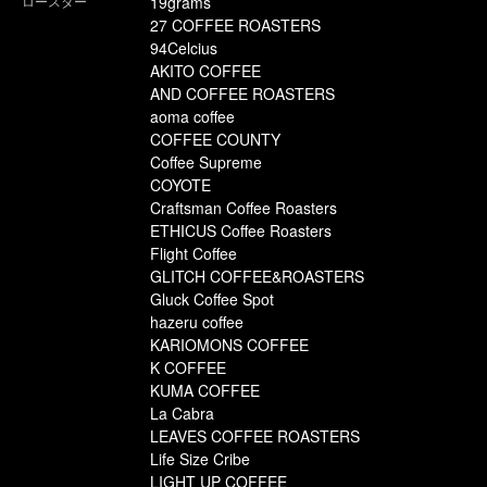
ロースター
19grams
27 COFFEE ROASTERS
94Celcius
AKITO COFFEE
AND COFFEE ROASTERS
aoma coffee
COFFEE COUNTY
Coffee Supreme
COYOTE
Craftsman Coffee Roasters
ETHICUS Coffee Roasters
Flight Coffee
GLITCH COFFEE&ROASTERS
Gluck Coffee Spot
hazeru coffee
KARIOMONS COFFEE
K COFFEE
KUMA COFFEE
La Cabra
LEAVES COFFEE ROASTERS
Life Size Cribe
LIGHT UP COFFEE