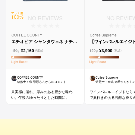
マッチ度
100
%
NO REVIEWS
NO REVIE
COFFEE COUNTY
Coffee Supreme
エチオピア シャンタウェネ ナチュ
【ワインバレルエイジ
ラル
メルロー ヴィーニョ デ
¥2,160
¥3,900
ョ
150g
150g
(税込)
(税込)
Light
Roast
Light
Roast
COFFEE COUNTY
Coffee Supreme
焙煎士：
森 崇顕
さんからのコメント
焙煎士：
金城 光希
さんから
果実感に溢れ、厚みのある豊かな味わ
ワインバレルエイジドなら
い。午後のゆったりとした時間に。
で奥行きのある芳醇な香り
です。コーヒー好きな方に
ワイン好きな方にも。