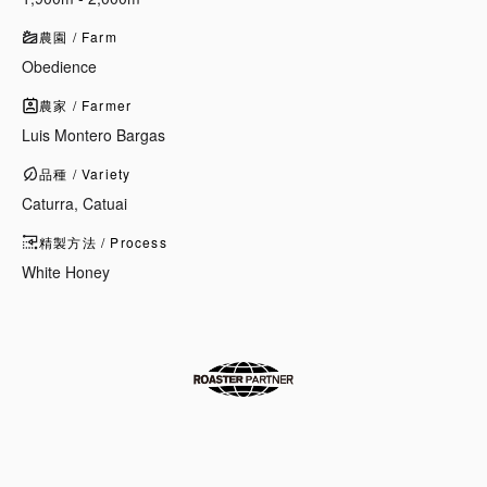
農園 / Farm
Obedience
農家 / Farmer
Luis Montero Bargas
品種 / Variety
Caturra, Catuai
精製方法 / Process
White Honey