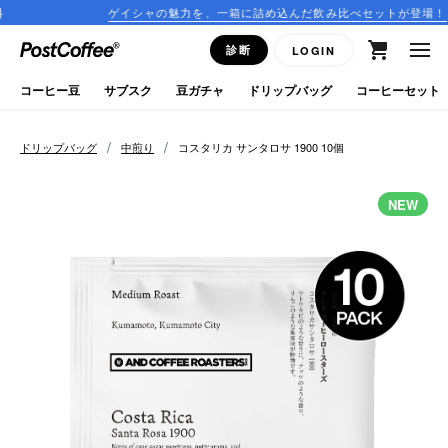
ゲイシャの魅力を、一箱に詰め込んだ飲み比べセットが登場！
close
診断
LOGIN
ログイン
コーヒー豆
サブスク
豆ガチャ
ドリップバッグ
コーヒーセット
新規会員登録
/
/
ドリップバッグ
中煎り
コスタリカ サンタロサ 1900 10個
コーヒーマップ
NEW
商品を探す
keyboard_arrow_right
コーヒー豆
豆ガチャ
ドリップバッグ