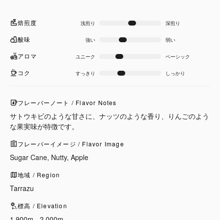
焙煎度
浅煎り
深煎り
酸味
強い
弱い
アロマ
ユニーク
ベーシック
コク
すっきり
しっかり
フレーバーノート / Flavor Notes
サトウキビのような甘さに、ナッツのような香り、りんごのよう
な果実味が特徴です。
フレーバーイメージ / Flavor Image
Sugar Cane, Nutty, Apple
地域 / Region
Tarrazu
標高 / Elevation
1,900m - 2,000m