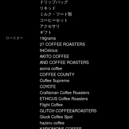
ドリップバッグ
リキッド
ミルク・フード類
コーヒーセット
アクセサリ
ギフト
ロースター
19grams
27 COFFEE ROASTERS
94Celcius
AKITO COFFEE
AND COFFEE ROASTERS
aoma coffee
COFFEE COUNTY
Coffee Supreme
COYOTE
Craftsman Coffee Roasters
ETHICUS Coffee Roasters
Flight Coffee
GLITCH COFFEE&ROASTERS
Gluck Coffee Spot
hazeru coffee
KARIOMONS COFFEE