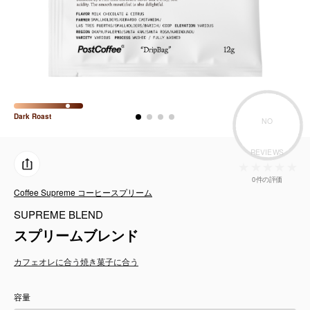
コーヒーセット
ミルク・フード類
アクセサリ
CFFBNS
Dark
Roast
NO
REVIEWS
ギフトセット
0件の評価
リキッド
Coffee Supreme コーヒースプリーム
SUPREME BLEND
特集
スプリームブレンド
カフェオレに合う
焼き菓子に合う
卸販売
容量
コーヒーのサブスク