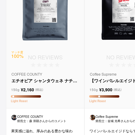
マッチ度
100
%
NO REVIEWS
NO REVIE
COFFEE COUNTY
Coffee Supreme
エチオピア シャンタウェネ ナチュ
【ワインバレルエイジ
ラル
メルロー ヴィーニョ デ
¥2,160
¥3,900
ョ
150g
150g
(税込)
(税込)
Light
Roast
Light
Roast
COFFEE COUNTY
Coffee Supreme
焙煎士：
森 崇顕
さんからのコメント
焙煎士：
金城 光希
さんから
果実感に溢れ、厚みのある豊かな味わ
ワインバレルエイジドなら