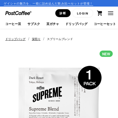
魅力を、一箱に詰め込んだ飲み比べセットが登場！
コーヒーの
close
診断
LOGIN
ログイン
コーヒー豆
サブスク
豆ガチャ
ドリップバッグ
コーヒーセット
新規会員登録
/
/
ドリップバッグ
深煎り
スプリームブレンド
コーヒーマップ
NEW
商品を探す
keyboard_arrow_right
コーヒー豆
豆ガチャ
ドリップバッグ