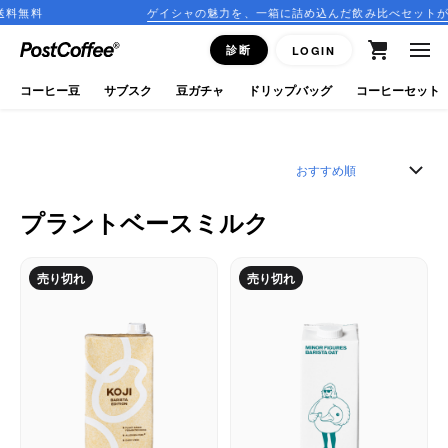
料
ゲイシャの魅力を、一箱に詰め込んだ飲み比べセットが登場
close
診断
LOGIN
ログイン
コーヒー豆
サブスク
豆ガチャ
ドリップバッグ
コーヒーセット
新規会員登録
コーヒーマップ
プラントベースミルク
商品を探す
売り切れ
売り切れ
keyboard_arrow_right
コーヒー豆
豆ガチャ
ドリップバッグ