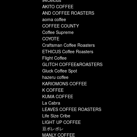
94Celcius
AKITO COFFEE
AND COFFEE ROASTERS
aoma coffee
COFFEE COUNTY
Coffee Supreme
COYOTE
Craftsman Coffee Roasters
ETHICUS Coffee Roasters
Flight Coffee
GLITCH COFFEE&ROASTERS
Gluck Coffee Spot
hazeru coffee
KARIOMONS COFFEE
K COFFEE
KUMA COFFEE
La Cabra
LEAVES COFFEE ROASTERS
Life Size Cribe
LIGHT UP COFFEE
豆ポレポレ
MANLY COFFEE