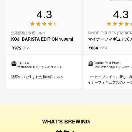
4.3
4.3
魚沼醸造 | 米糀ミルク
MINOR FIGURES | BARIST
KOJI BARISTA EDITION 1000ml
マイナーフィギュアズ 
ーツミルク 1000ml
¥972
¥864
(税込)
(税込)
三好 涼太
Pauline Daïd-Poisot
PostCoffee 焙煎士からのコメント
PostCoffee 焙煎士からの
発酵の力で生まれた植物性ミルク
コーヒーブレイクに新しい選
イナーフィギュアズのオー
WHAT’S BREWING