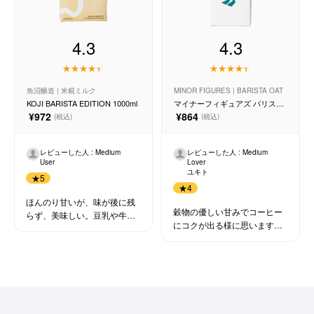
コーヒーセット
4.3
4.3
ミルク・フード類
アクセサリ
魚沼醸造 | 米糀ミルク
MINOR FIGURES | BARISTA OAT
KOJI BARISTA EDITION 1000ml
マイナーフィギュアズ バリスタ
オーツミルク 1000ml
¥972
¥864
(税込)
(税込)
CFFBNS
レビューした人 : Medium
レビューした人 : Medium
ギフトセット
User
Lover
ユキト
★
5
★
4
リキッド
ほんのり甘いが、味が後に残
穀物の優しい甘みでコーヒー
らず、美味しい。豆乳や牛乳
にコクが出る様に思います。
と違ってコーヒーの味を邪魔
特集
深煎りの苦味の強いコーヒー
しない。どんなコーヒーとも
によく合いそうです。
合いそう。クリーミーさは感
卸販売
じるのにしつこくない。 開封
後の賞味期限が短いので、半
量サイズがあればなぁ…(それ
コーヒーのサブスク
だけ無添加で安全なものとい