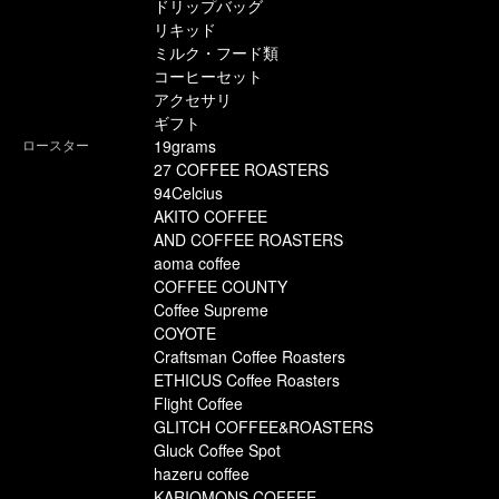
ドリップバッグ
リキッド
ミルク・フード類
コーヒーセット
アクセサリ
ギフト
ロースター
19grams
27 COFFEE ROASTERS
94Celcius
AKITO COFFEE
AND COFFEE ROASTERS
aoma coffee
COFFEE COUNTY
Coffee Supreme
COYOTE
Craftsman Coffee Roasters
ETHICUS Coffee Roasters
Flight Coffee
GLITCH COFFEE&ROASTERS
Gluck Coffee Spot
hazeru coffee
KARIOMONS COFFEE