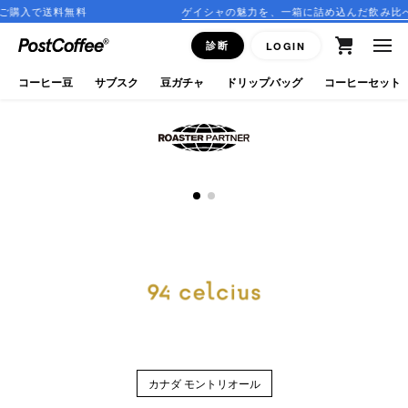
購入で送料無料
ゲイシャの魅力を、一箱に詰め込んだ飲み比べセ
close
診断
LOGIN
ログイン
コーヒー豆
サブスク
豆ガチャ
ドリップバッグ
コーヒーセット
新規会員登録
コーヒーマップ
商品を探す
keyboard_arrow_right
コーヒー豆
豆ガチャ
ドリップバッグ
カナダ モントリオール