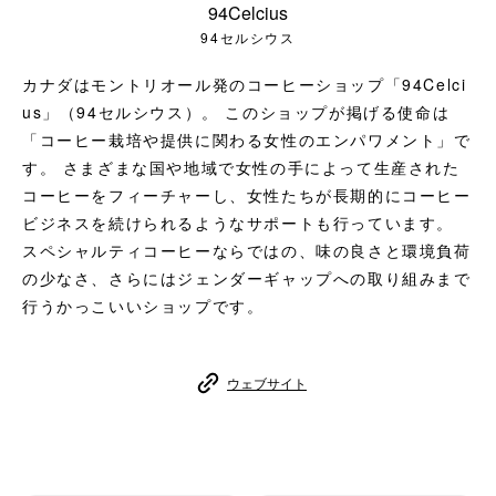
94Celcius
コーヒーセット
94セルシウス
ミルク・フード類
カナダはモントリオール発のコーヒーショップ「94Celci
us」（94セルシウス）。 このショップが掲げる使命は
アクセサリ
「コーヒー栽培や提供に関わる女性のエンパワメント」で
す。 さまざまな国や地域で女性の手によって生産された
CFFBNS
コーヒーをフィーチャーし、女性たちが長期的にコーヒー
ビジネスを続けられるようなサポートも行っています。
ギフトセット
スペシャルティコーヒーならではの、味の良さと環境負荷
の少なさ、さらにはジェンダーギャップへの取り組みまで
リキッド
行うかっこいいショップです。
特集
ウェブサイト
卸販売
コーヒーのサブスク