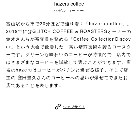
hazeru coffee
コーヒーセット
ハゼル コーヒー
ミルク・フード類
富山駅から車で20分ほどで辿り着く「hazeru coffee」。
2019年にはGLITCH COFFEE & ROASTERSオーナーの
アクセサリ
鈴木さんらが審査員を務める「Coffee CollectionDiscov
er」という大会で優勝した、高い焙煎技術を誇るロースタ
CFFBNS
ーです。クリーンな味わいのコーヒーが特徴的で、店内で
はさまざまなコーヒーを試飲して選ぶことができます。店
ギフトセット
名のhazeruはコーヒーがパチンと爆ぜる様子、そして店
主の 窪田豊久さんのコーヒーへの思いが爆ぜてできたお
リキッド
店であることを表します。
特集
ウェブサイト
卸販売
コーヒーのサブスク