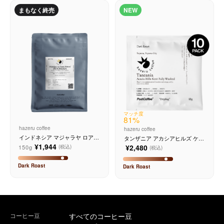
まもなく終売
NEW
サービス
お知らせ
よくある質問
店舗情報
マッチ度
81
%
hazeru coffee
hazeru coffee
インドネシア マジャラヤ ロア
タンザニア アカシアヒルズ ケン
エステート ナチュラル
ト フリーウォッシュド 10個入り
¥1,944
¥2,480
150g
(税込)
(税込)
Dark
Roast
Dark
Roast
コーヒー豆
すべてのコーヒー豆