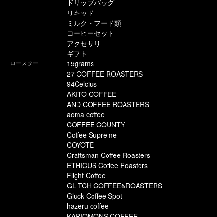
ドリップバッグ
リキッド
ミルク・フード類
コーヒーセット
アクセサリ
ギフト
ロースター
19grams
27 COFFEE ROASTERS
94Celcius
AKITO COFFEE
AND COFFEE ROASTERS
aoma coffee
COFFEE COUNTY
Coffee Supreme
COYOTE
Craftsman Coffee Roasters
ETHICUS Coffee Roasters
Flight Coffee
GLITCH COFFEE&ROASTERS
Gluck Coffee Spot
hazeru coffee
KARIOMONS COFFEE