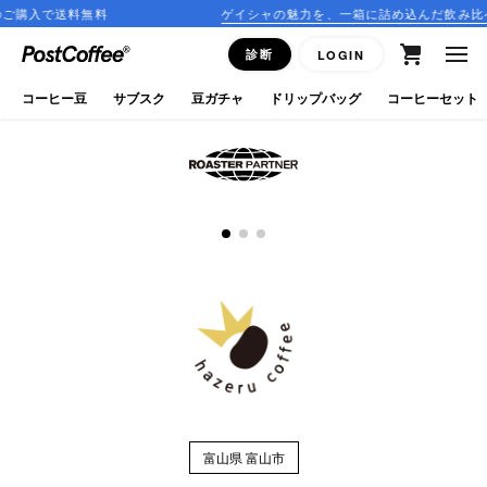
ご購入で送料無料
ゲイシャの魅力を、一箱に詰め込んだ飲み比べ
close
診断
LOGIN
ログイン
コーヒー豆
サブスク
豆ガチャ
ドリップバッグ
コーヒーセット
新規会員登録
コーヒーマップ
商品を探す
keyboard_arrow_right
コーヒー豆
豆ガチャ
ドリップバッグ
富山県 富山市