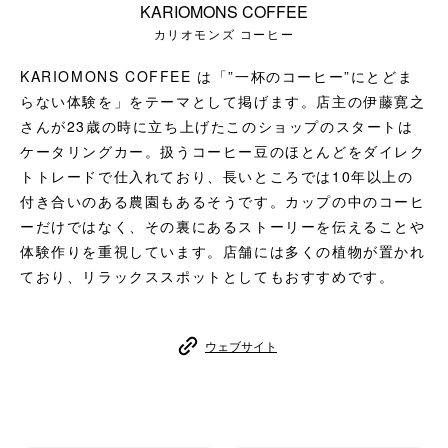
KARIOMONS COFFEE
コーヒーセット
カリオモンズ コーヒー
ミルク・フード類
KARIOMONS COFFEE は「”一杯のコーヒー”にとどま
らない体験を」をテーマとして掲げます。店主の伊藤寛之
アクセサリ
さんが23歳の時に立ち上げたこのショップのスタートは
ケータリングカー。扱うコーヒー豆のほとんどをダイレク
CFFBNS
トトレードで仕入れており、長いところでは10年以上の
付き合いのある農園もあるそうです。カップの中のコーヒ
ギフトセット
ーだけではなく、その裏にあるストーリーを伝えることや
体験作りを重視しています。店舗には多くの植物が置かれ
リキッド
ており、リラックススポットとしてもおすすめです。
特集
ウェブサイト
卸販売
コーヒーのサブスク