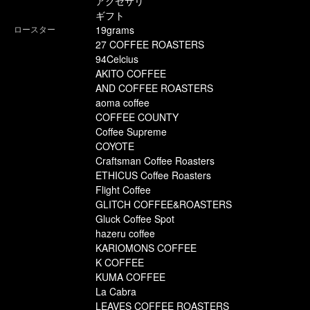
アクセサリ
ギフト
ロースター
19grams
27 COFFEE ROASTERS
94Celcius
AKITO COFFEE
AND COFFEE ROASTERS
aoma coffee
COFFEE COUNTY
Coffee Supreme
COYOTE
Craftsman Coffee Roasters
ETHICUS Coffee Roasters
Flight Coffee
GLITCH COFFEE&ROASTERS
Gluck Coffee Spot
hazeru coffee
KARIOMONS COFFEE
K COFFEE
KUMA COFFEE
La Cabra
LEAVES COFFEE ROASTERS