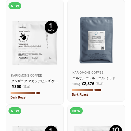
NEW
サービス
お知らせ
よくある質問
店舗情報
KARIOMONS COFFEE
KARIOMONS COFFEE
エルサルバドル エル ミラドー
タンザニア アカシアヒルズ ケン
ル ウォッシュド
¥2,376
150g
(税込)
ト フリーウォッシュド
¥350
(税込)
Dark
Roast
Dark
Roast
NEW
NEW