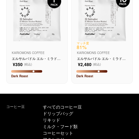
マッチ度
81
%
KARIOMONS COFFEE
KARIOMONS COFFEE
エルサルバドル エル・ミラドー
エルサルバドル エル・ミラドー
ル ブルボン ウォッシュド
ル ブルボン ウォッシュド 10個
¥350
¥2,480
(税込)
(税込)
入り
Dark
Roast
Dark
Roast
コーヒー豆
すべてのコーヒー豆
ドリップバッグ
リキッド
ミルク・フード類
コーヒーセット