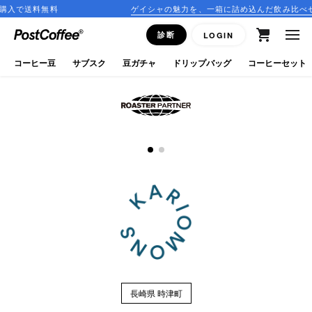
入で送料無料
ゲイシャの魅力を、一箱に詰め込んだ飲み比べセッ
close
診断
LOGIN
ログイン
コーヒー豆
サブスク
豆ガチャ
ドリップバッグ
コーヒーセット
新規会員登録
コーヒーマップ
商品を探す
keyboard_arrow_right
コーヒー豆
豆ガチャ
ドリップバッグ
長崎県 時津町