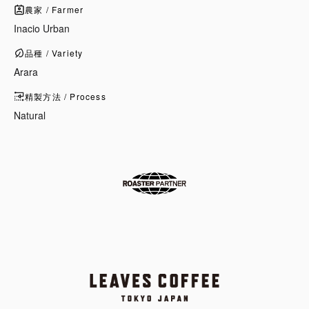
農家 / Farmer
Inacio Urban
品種 / Variety
Arara
精製方法 / Process
Natural