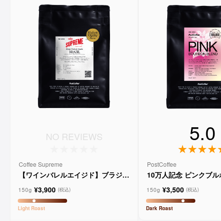
5.0
NO REVIEWS
Coffee Supreme
PostCoffee
【ワインバレルエイジド】ブラジル
10万人記念 ピンクブ
メルロー ヴィーニョ デ ヴィニーニ
ド
¥3,900
¥3,500
ョ
150g
150g
(税込)
(税込)
Light
Roast
Dark
Roast