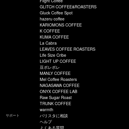
Flight Coffee
GLITCH COFFEE&ROASTERS
Gluck Coffee Spot
hazeru coffee
KARIOMONS COFFEE
K COFFEE
KUMA COFFEE
La Cabra
LEAVES COFFEE ROASTERS
Life Size Cribe
LIGHT UP COFFEE
豆ポレポレ
MANLY COFFEE
Mel Coffee Roasters
NAGASAWA COFFEE
ONYX COFFEE LAB
Raw Sugar Roast
TRUNK COFFEE
warmth
サポート
バリスタに相談
ヘルプ
よくある質問