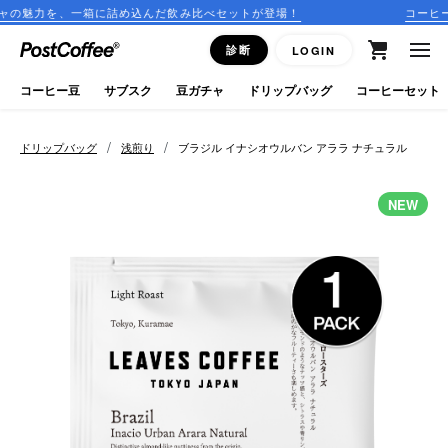
一箱に詰め込んだ飲み比べセットが登場！
コーヒーのサブスク
close
診断
LOGIN
ログイン
コーヒー豆
サブスク
豆ガチャ
ドリップバッグ
コーヒーセット
新規会員登録
/
/
ドリップバッグ
浅煎り
ブラジル イナシオウルバン アララ ナチュラル
コーヒーマップ
NEW
商品を探す
keyboard_arrow_right
コーヒー豆
豆ガチャ
ドリップバッグ