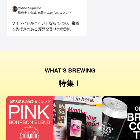
Coffee Supreme
焙煎士：
金城 光希
さんからのコメント
ワインバレルエイジドならではの、複雑
で奥行きのある芳醇な香りの特別な一杯
です。コーヒー好きな方にはもちろん、
ワイン好きな方にも。
WHAT’S BREWING
特集！