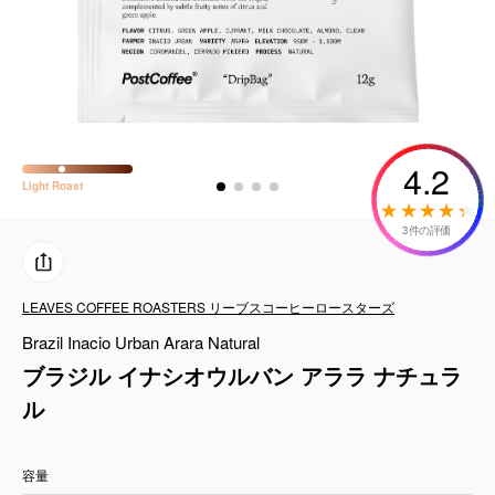
コーヒーセット
ミルク・フード類
アクセサリ
4.2
CFFBNS
Light
Roast
3件の評価
ギフトセット
リキッド
LEAVES COFFEE ROASTERS リーブスコーヒーロースターズ
Brazil Inacio Urban Arara Natural
特集
ブラジル イナシオウルバン アララ ナチュラ
ル
卸販売
容量
コーヒーのサブスク