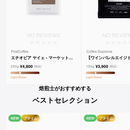
NO REVIEWS
NO REVIE
PostCoffee
Coffee Supreme
エチオピア ヤイェ - マーケットレ
【ワインバレルエイジ
ーンコーヒー
メルロー ヴィーニョ デ
¥4,800
¥3,900
ョ
250g
150g
(税込)
(税込)
Light
Roast
Light
Roast
焙煎士がおすすめする
ベストセレクション
NEW
プライム
NEW
プライム