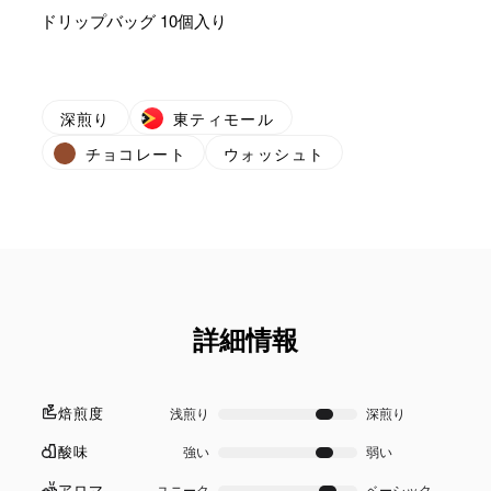
ドリップバッグ 10個入り
深煎り
東ティモール
チョコレート
ウォッシュト
詳細情報
焙煎度
浅煎り
深煎り
酸味
強い
弱い
アロマ
ユニーク
ベーシック