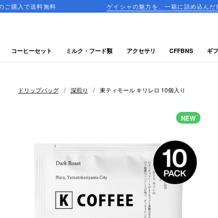
無料
ゲイシャの魅力を、一箱に詰め込んだ飲み比べセット
コーヒーセット
ミルク・フード類
アクセサリ
CFFBNS
ギ
/
/
ドリップバッグ
深煎り
東ティモール キリレロ 10個入り
NEW