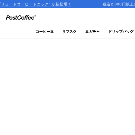
ートニック” が新登場！
税込2,000円以上のご購入で送料
close
ログイン
コーヒー豆
サブスク
豆ガチャ
ドリップバッグ
新規会員登録
コーヒーマップ
商品を探す
keyboard_arrow_right
コーヒー豆
豆ガチャ
ドリップバッグ