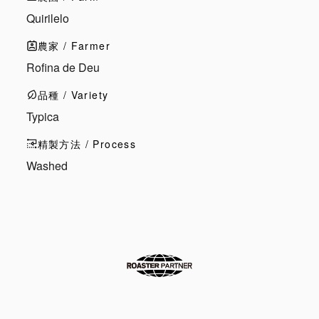
Quirilelo
農家 / Farmer
Rofina de Deu
品種 / Variety
Typica
精製方法 / Process
Washed