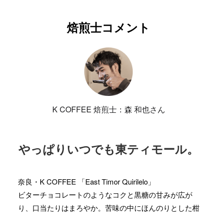
焙煎士コメント
K COFFEE 焙煎士：森 和也さん
やっぱりいつでも東ティモール。
奈良・K COFFEE 「East Timor Quirilelo」
ビターチョコレートのようなコクと黒糖の甘みが広が
り、口当たりはまろやか。苦味の中にほんのりとした柑