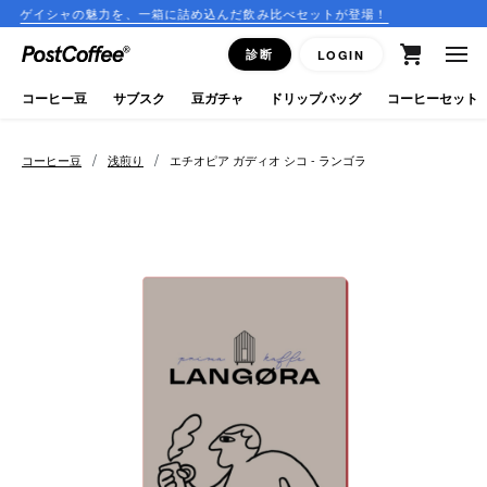
の魅力を、一箱に詰め込んだ飲み比べセットが登場！
コーヒーの
close
診断
LOGIN
ログイン
コーヒー豆
サブスク
豆ガチャ
ドリップバッグ
コーヒーセット
新規会員登録
/
/
コーヒー豆
浅煎り
エチオピア ガディオ シコ - ランゴラ
コーヒーマップ
商品を探す
keyboard_arrow_right
コーヒー豆
豆ガチャ
ドリップバッグ