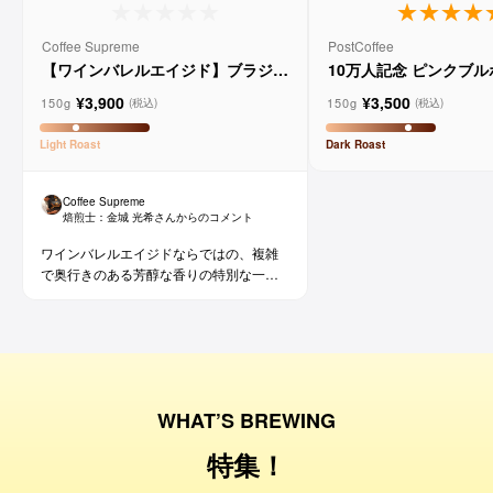
Coffee Supreme
PostCoffee
【ワインバレルエイジド】ブラジル
10万人記念 ピンクブ
メルロー ヴィーニョ デ ヴィニーニ
ド
¥3,900
¥3,500
ョ
150g
150g
(税込)
(税込)
Light
Roast
Dark
Roast
Coffee Supreme
焙煎士：
金城 光希
さんからのコメント
ワインバレルエイジドならではの、複雑
で奥行きのある芳醇な香りの特別な一杯
です。コーヒー好きな方にはもちろん、
ワイン好きな方にも。
WHAT’S BREWING
特集！