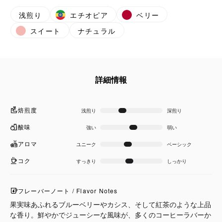
浅煎り
エチオピア
ベリー
スイート
ナチュラル
詳細情報
焙煎度
浅煎り
深煎り
酸味
強い
弱い
アロマ
ユニーク
ベーシック
コク
すっきり
しっかり
フレーバーノート / Flavor Notes
果実味あふれるブルーベリーやカシス、そして紅茶のような上品
な香り。鮮やかでジューシーな風味が、多くのコーヒーラバーか