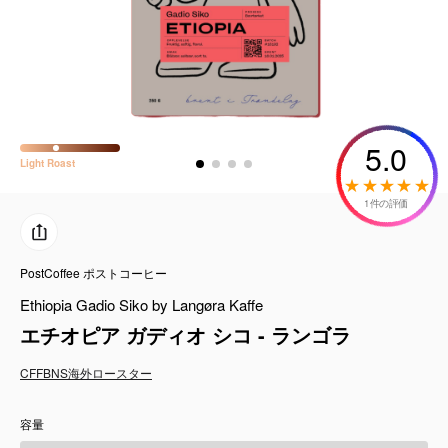
コーヒーセット
ミルク・フード類
アクセサリ
5.0
Light
Roast
CFFBNS
1件の評価
ギフトセット
PostCoffee ポストコーヒー
リキッド
Ethiopia Gadio Siko by Langøra Kaffe
特集
エチオピア ガディオ シコ - ランゴラ
CFFBNS
海外ロースター
卸販売
容量
コーヒーのサブスク