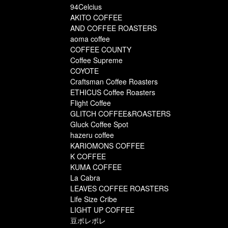
94Celcius
AKITO COFFEE
AND COFFEE ROASTERS
aoma coffee
COFFEE COUNTY
Coffee Supreme
COYOTE
Craftsman Coffee Roasters
ETHICUS Coffee Roasters
Flight Coffee
GLITCH COFFEE&ROASTERS
Gluck Coffee Spot
hazeru coffee
KARIOMONS COFFEE
K COFFEE
KUMA COFFEE
La Cabra
LEAVES COFFEE ROASTERS
Life Size Cribe
LIGHT UP COFFEE
豆ポレポレ