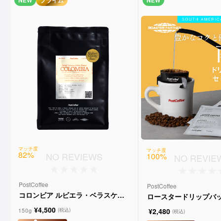
NEW
プライム
NEW
マッチ度
マッチ度
82
%
NO REVIEWS
100
%
NO REVIE
PostCoffee
PostCoffee
コロンビア ルビエラ・ベラスケス
ロースタードリップバッ
ゲイシャ ウォッシュド
レクション
¥4,500
150g
(税込)
¥2,480
(税込)