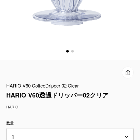
コーヒーセット
ミルク・フード類
アクセサリ
CFFBNS
ギフトセット
HARIO V60 CoffeeDripper 02 Clear
リキッド
HARIO V60透過ドリッパー02クリア
特集
HARIO
卸販売
数量
コーヒーのサブスク