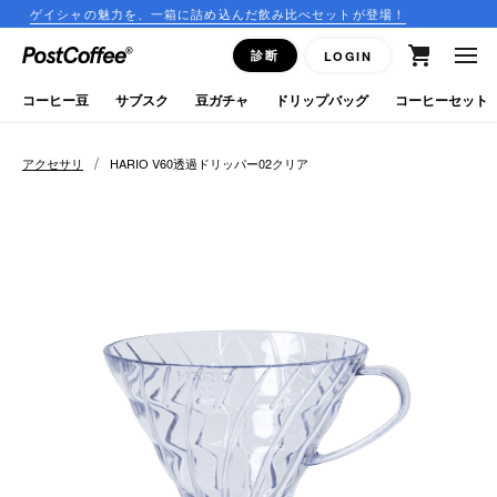
シャの魅力を、一箱に詰め込んだ飲み比べセットが登場！
コーヒ
close
診断
LOGIN
ログイン
コーヒー豆
サブスク
豆ガチャ
ドリップバッグ
コーヒーセット
新規会員登録
/
アクセサリ
HARIO V60透過ドリッパー02クリア
コーヒーマップ
商品を探す
keyboard_arrow_right
コーヒー豆
豆ガチャ
ドリップバッグ