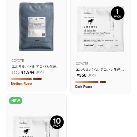
サービス
お知らせ
よくある質問
店舗情報
COYOTE
COYOTE
エルサルバドル アコパカ生産者
エルサルバドル アコパカ生産者
組合パカマラウォッシュド
¥1,944
150g
(税込)
組合 パカス ウォッシュド
¥350
(税込)
Medium
Roast
Dark
Roast
NEW