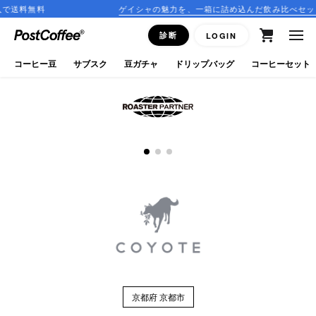
送料無料
ゲイシャの魅力を、一箱に詰め込んだ飲み比べセットが
close
診断
LOGIN
ログイン
コーヒー豆
サブスク
豆ガチャ
ドリップバッグ
コーヒーセット
新規会員登録
コーヒーマップ
商品を探す
keyboard_arrow_right
コーヒー豆
豆ガチャ
ドリップバッグ
京都府 京都市