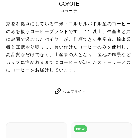
COYOTE
コーヒーセット
コヨーテ
ミルク・フード類
京都を拠点にしている中米・エルサルバドル産のコーヒー
のみを扱うコーヒーブランドです。 1年以上、生産者と共
アクセサリ
に農園で過ごしたバイヤーが、信頼できる生産者、輸出業
者と直接やり取りし、買い付けたコーヒーのみを使用し、
CFFBNS
高品質なだけでなく、生産者の人となり、産地の風景など
カップに注がれるまでにコーヒーが辿ったストーリーと共
ギフトセット
にコーヒーをお届けしています。
リキッド
ウェブサイト
特集
卸販売
NEW
コーヒーのサブスク