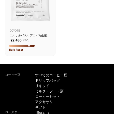
COYOTE
エルサルバドル アコパカ生産者
組合 パカス ウォッシュド 10個
¥2,480
(税込)
入り
Dark
Roast
コーヒー豆
すべてのコーヒー豆
ドリップバッグ
リキッド
ミルク・フード類
コーヒーセット
アクセサリ
ギフト
ロースター
19grams