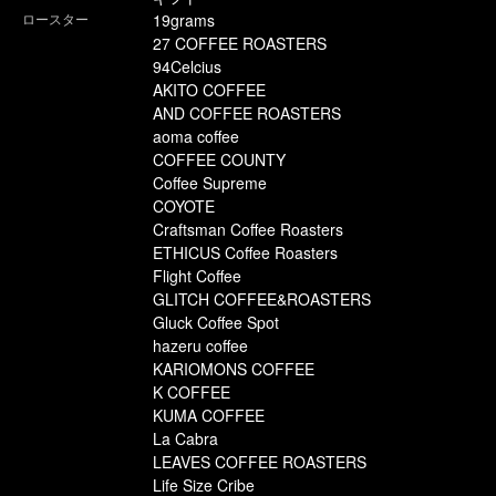
ロースター
19grams
27 COFFEE ROASTERS
94Celcius
AKITO COFFEE
AND COFFEE ROASTERS
aoma coffee
COFFEE COUNTY
Coffee Supreme
COYOTE
Craftsman Coffee Roasters
ETHICUS Coffee Roasters
Flight Coffee
GLITCH COFFEE&ROASTERS
Gluck Coffee Spot
hazeru coffee
KARIOMONS COFFEE
K COFFEE
KUMA COFFEE
La Cabra
LEAVES COFFEE ROASTERS
Life Size Cribe