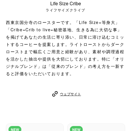
Life Size Cribe
コーヒーセット
ライフサイズクライブ
ミルク・フード類
西東京国分寺のロースターです。「Life Size=等身大」
「Cribe=Crib to live=秘密基地、生きる為に大切な事」
アクセサリ
を掲げてあなたの生活に寄り添い、日常に溶け込むコミッ
トするコーヒーを提案します。ライトローストからダーク
CFFBNS
ローストまで幅広くご用意と経験があり、素材や調理過程
を活かした抽出や提供を大切にしております。特に「オリ
ギフトセット
ジナルブレンド」は「従来のブレンド」の考え方を一新す
ると評価をいただいております。
リキッド
ウェブサイト
特集
卸販売
コーヒーのサブスク
NEW
NEW