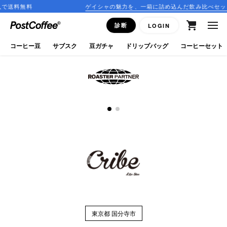
送料無料
ゲイシャの魅力を、一箱に詰め込んだ飲み比べセットが
close
診断
LOGIN
ログイン
コーヒー豆
サブスク
豆ガチャ
ドリップバッグ
コーヒーセット
新規会員登録
コーヒーマップ
商品を探す
keyboard_arrow_right
コーヒー豆
豆ガチャ
ドリップバッグ
東京都 国分寺市