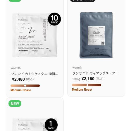
サービス
お知らせ
よくある質問
店舗情報
warmth
warmth
タンザニア ヴィマックス・アミ
ブレンド カミツケノクニ 10個入
ン
り
¥2,160
¥2,480
150g
(税込)
(税込)
Medium
Roast
Medium
Roast
NEW