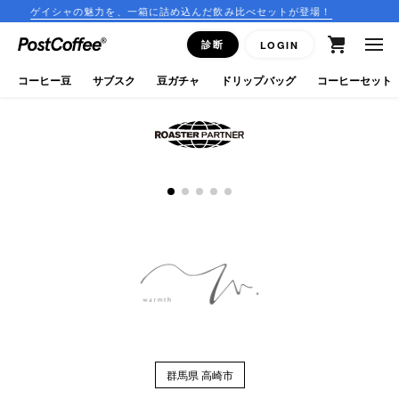
ゲイシャの魅力を、一箱に詰め込んだ飲み比べセットが登場！
close
診断
LOGIN
ログイン
コーヒー豆
サブスク
豆ガチャ
ドリップバッグ
コーヒーセット
新規会員登録
コーヒーマップ
商品を探す
keyboard_arrow_right
コーヒー豆
豆ガチャ
ドリップバッグ
群馬県 高崎市