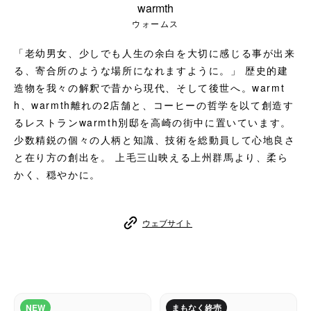
warmth
コーヒーセット
ウォームス
ミルク・フード類
「老幼男女、少しでも人生の余白を大切に感じる事が出来
る、寄合所のような場所になれますように。」 歴史的建
アクセサリ
造物を我々の解釈で昔から現代、そして後世へ。warmt
h、warmth離れの2店舗と、コーヒーの哲学を以て創造す
CFFBNS
るレストランwarmth別邸を高崎の街中に置いています。
少数精鋭の個々の人柄と知識、技術を総動員して心地良さ
ギフトセット
と在り方の創出を。 上毛三山映える上州群馬より、柔ら
かく、穏やかに。
リキッド
ウェブサイト
特集
卸販売
コーヒーのサブスク
NEW
まもなく終売