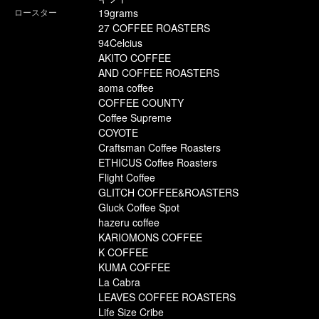
ロースター
19grams
27 COFFEE ROASTERS
94Celcius
AKITO COFFEE
AND COFFEE ROASTERS
aoma coffee
COFFEE COUNTY
Coffee Supreme
COYOTE
Craftsman Coffee Roasters
ETHICUS Coffee Roasters
Flight Coffee
GLITCH COFFEE&ROASTERS
Gluck Coffee Spot
hazeru coffee
KARIOMONS COFFEE
K COFFEE
KUMA COFFEE
La Cabra
LEAVES COFFEE ROASTERS
Life Size Cribe