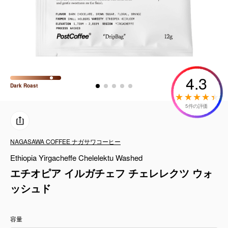
コーヒーセット
ミルク・フード類
アクセサリ
4.3
CFFBNS
Dark
Roast
5件の評価
ギフトセット
リキッド
NAGASAWA COFFEE ナガサワコーヒー
Ethiopia Yirgacheffe Chelelektu Washed
特集
エチオピア イルガチェフ チェレレクツ ウォ
ッシュド
卸販売
容量
コーヒーのサブスク