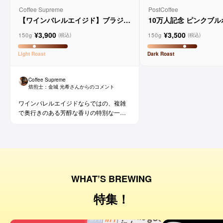
Coffee Supreme
PostCoffee
【ワインバレルエイジド】ブラジル
10万人記念 ピンクブ
メルロー ヴィーニョ デ ヴィニーニ
ド
¥3,900
¥3,500
ョ
150g
150g
(税込)
(税込)
Light
Roast
Dark
Roast
Coffee Supreme
焙煎士：
金城 光希
さんからのコメント
ワインバレルエイジドならではの、複雑
で奥行きのある芳醇な香りの特別な一杯
です。コーヒー好きな方にはもちろん、
ワイン好きな方にも。
WHAT’S BREWING
特集！