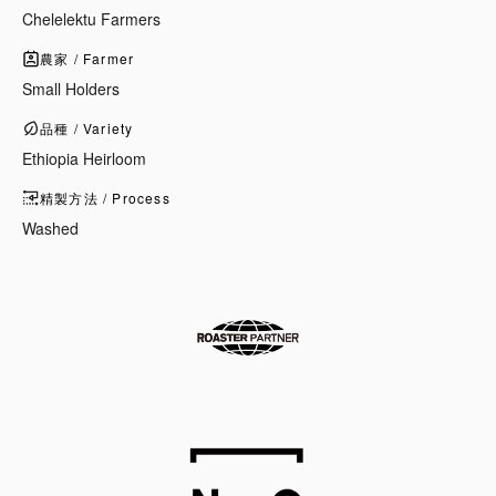
Chelelektu Farmers
農家 / Farmer
Small Holders
品種 / Variety
Ethiopia Heirloom
精製方法 / Process
Washed