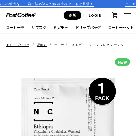
一箱に詰め込んだ飲み比べセットが登場！
コーヒーのサブスク
close
診断
LOGIN
ログイン
コーヒー豆
サブスク
豆ガチャ
ドリップバッグ
コーヒーセット
新規会員登録
/
/
ドリップバッグ
深煎り
エチオピア イルガチェフ チェレレクツ ウォッシ
ュド
コーヒーマップ
NEW
商品を探す
keyboard_arrow_right
コーヒー豆
豆ガチャ
ドリップバッグ