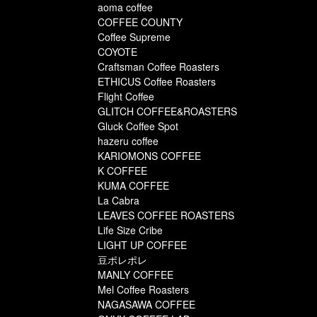
aoma coffee
COFFEE COUNTY
Coffee Supreme
COYOTE
Craftsman Coffee Roasters
ETHICUS Coffee Roasters
Flight Coffee
GLITCH COFFEE&ROASTERS
Gluck Coffee Spot
hazeru coffee
KARIOMONS COFFEE
K COFFEE
KUMA COFFEE
La Cabra
LEAVES COFFEE ROASTERS
Life Size Cribe
LIGHT UP COFFEE
豆ポレポレ
MANLY COFFEE
Mel Coffee Roasters
NAGASAWA COFFEE