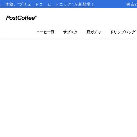
ュードコーヒートニック” が新登場！
税込2,000円以上
close
ログイン
コーヒー豆
サブスク
豆ガチャ
ドリップバッグ
新規会員登録
コーヒーマップ
商品を探す
keyboard_arrow_right
コーヒー豆
豆ガチャ
ドリップバッグ