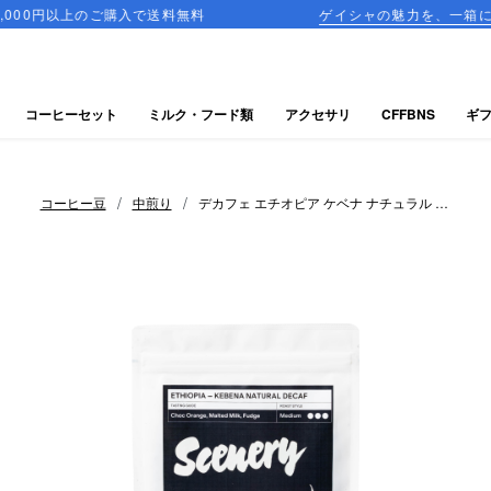
のご購入で送料無料
ゲイシャの魅力を、一箱に詰め込んだ飲
コーヒーセット
ミルク・フード類
アクセサリ
CFFBNS
ギ
/
/
コーヒー豆
中煎り
デカフェ エチオピア ケベナ ナチュラル -
シーナリー