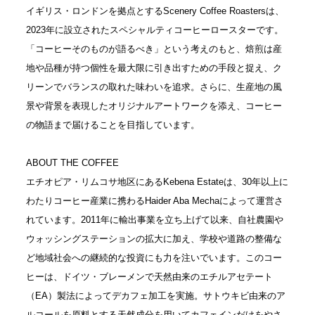
イギリス・ロンドンを拠点とするScenery Coffee Roastersは、
2023年に設立されたスペシャルティコーヒーロースターです。
「コーヒーそのものが語るべき」という考えのもと、焙煎は産
地や品種が持つ個性を最大限に引き出すための手段と捉え、ク
リーンでバランスの取れた味わいを追求。さらに、生産地の風
景や背景を表現したオリジナルアートワークを添え、コーヒー
の物語まで届けることを目指しています。
ABOUT THE COFFEE
エチオピア・リムコサ地区にあるKebena Estateは、30年以上に
わたりコーヒー産業に携わるHaider Aba Mechaによって運営さ
れています。2011年に輸出事業を立ち上げて以来、自社農園や
ウォッシングステーションの拡大に加え、学校や道路の整備な
ど地域社会への継続的な投資にも力を注いでいます。このコー
ヒーは、ドイツ・ブレーメンで天然由来のエチルアセテート
（EA）製法によってデカフェ加工を実施。サトウキビ由来のア
ルコールを原料とする天然成分を用いてカフェインだけをやさ