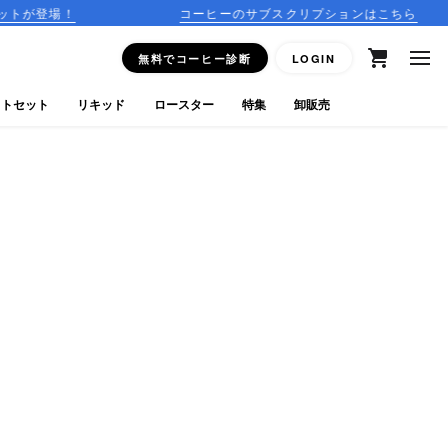
コーヒーのサブスクリプションはこちら
15:
無料でコーヒー診断
LOGIN
フトセット
リキッド
ロースター
特集
卸販売