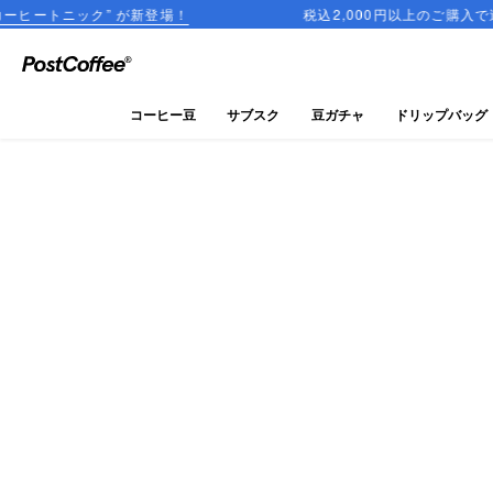
 が新登場！
税込2,000円以上のご購入で送料無料
close
ログイン
コーヒー豆
サブスク
豆ガチャ
ドリップバッグ
新規会員登録
コーヒーマップ
商品を探す
keyboard_arrow_right
コーヒー豆
豆ガチャ
ドリップバッグ