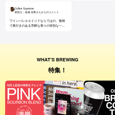
Coffee Supreme
焙煎士：
金城 光希
さんからのコメント
ワインバレルエイジドならではの、複雑
で奥行きのある芳醇な香りの特別な一杯
です。コーヒー好きな方にはもちろん、
ワイン好きな方にも。
WHAT’S BREWING
特集！