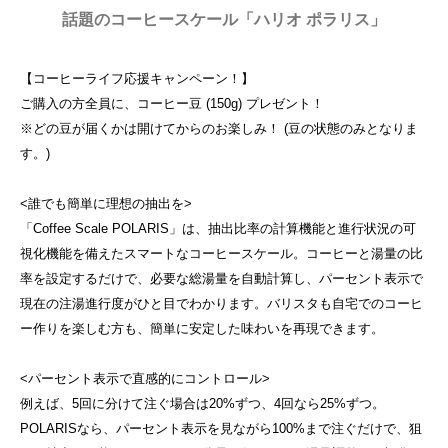
話題のコーヒースケール「ハリオ ポラリス」
【コーヒーライフ応援キャンペーン！】
ご購入の方全員に、コーヒー豆 (150g) プレゼント！
※どの豆が届くかは開けてからのお楽しみ！ (豆の状態のみとなりま
す。)
<誰でも簡単に理想の抽出を>
「Coffee Scale POLARIS」は、抽出比率の計算機能と進行状況の可
視化機能を備えたスマートなコーヒースケール。コーヒーと湯量の比
率を設定するだけで、必要な総湯量を自動計算し、パーセント表示で
現在の注湯進行度がひと目でわかります。バリスタも自宅でのコーヒ
ー作りを楽しむ方も、簡単に安定した味わいを再現できます。
<パーセント表示で直感的にコントロール>
例えば、5回に分けて注ぐ場合は20%ずつ、4回なら25%ずつ。
POLARISなら、パーセント表示を見ながら100%まで注ぐだけで、狙