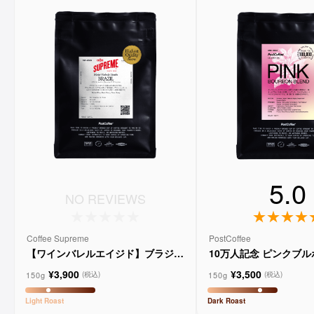
5.0
NO REVIEWS
Coffee Supreme
PostCoffee
【ワインバレルエイジド】ブラジル
10万人記念 ピンクブ
メルロー ヴィーニョ デ ヴィニーニ
ド
¥3,900
¥3,500
ョ
150g
150g
(税込)
(税込)
Light
Roast
Dark
Roast