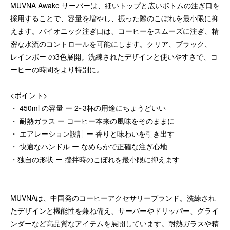
MUVNA Awake サーバーは、細いトップと広いボトムの注ぎ口を
採用することで、容量を増やし、振った際のこぼれを最小限に抑
えます。バイオニック注ぎ口は、コーヒーをスムーズに注ぎ、精
密な水流のコントロールを可能にします。クリア、ブラック、
レインボー の3色展開。洗練されたデザインと使いやすさで、コ
ーヒーの時間をより特別に。
<ポイント>
・ 450ml の容量 ー 2~3杯の用途にちょうどいい
・ 耐熱ガラス ー コーヒー本来の風味をそのままに
・ エアレーション設計 ー 香りと味わいを引き出す
・ 快適なハンドル ー なめらかで正確な注ぎ心地
・独自の形状 ー 攪拌時のこぼれを最小限に抑えます
MUVNAは、中国発のコーヒーアクセサリーブランド。洗練され
たデザインと機能性を兼ね備え、サーバーやドリッパー、グライ
ンダーなど高品質なアイテムを展開しています。耐熱ガラスや精