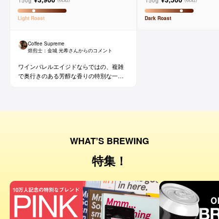
ョ
Light
Roast
Dark
Roast
Coffee Supreme
焙煎士：
金城 光希
さんからのコメント
ワインバレルエイジドならではの、複雑
で奥行きのある芳醇な香りの特別な一杯
です。コーヒー好きな方にはもちろん、
ワイン好きな方にも。
WHAT’S BREWING
特集！