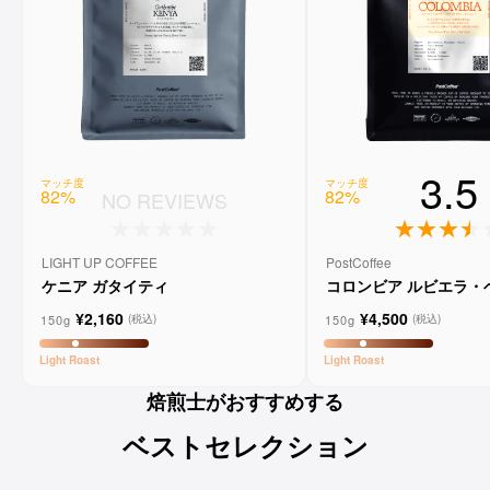
3.5
マッチ度
マッチ度
82
%
82
%
NO REVIEWS
LIGHT UP COFFEE
PostCoffee
ケニア ガタイティ
コロンビア ルビエラ・
ゲイシャ ウォッシュド
¥2,160
¥4,500
150g
150g
(税込)
(税込)
Light
Roast
Light
Roast
焙煎士がおすすめする
ベストセレクション