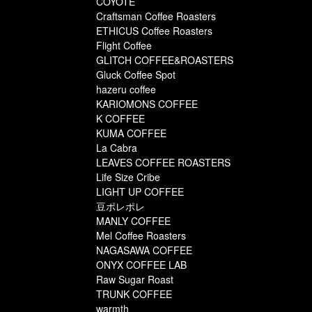
COYOTE
Craftsman Coffee Roasters
ETHICUS Coffee Roasters
Flight Coffee
GLITCH COFFEE&ROASTERS
Gluck Coffee Spot
hazeru coffee
KARIOMONS COFFEE
K COFFEE
KUMA COFFEE
La Cabra
LEAVES COFFEE ROASTERS
Life Size Cribe
LIGHT UP COFFEE
豆ポレポレ
MANLY COFFEE
Mel Coffee Roasters
NAGASAWA COFFEE
ONYX COFFEE LAB
Raw Sugar Roast
TRUNK COFFEE
warmth