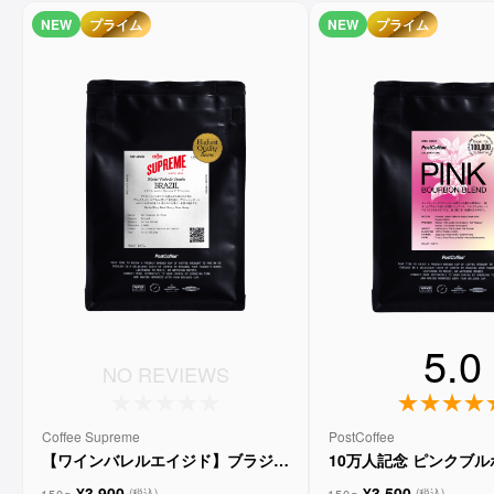
NEW
プライム
NEW
プライム
5.0
NO REVIEWS
Coffee Supreme
PostCoffee
【ワインバレルエイジド】ブラジル
10万人記念 ピンクブ
メルロー ヴィーニョ デ ヴィニーニ
ド
¥3,900
¥3,500
150g
150g
(税込)
(税込)