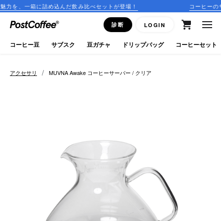
箱に詰め込んだ飲み比べセットが登場！
コーヒーのサブスクリ
close
診断
LOGIN
ログイン
コーヒー豆
サブスク
豆ガチャ
ドリップバッグ
コーヒーセット
新規会員登録
/
アクセサリ
MUVNA Awake コーヒーサーバー / クリア
コーヒーマップ
商品を探す
keyboard_arrow_right
コーヒー豆
豆ガチャ
ドリップバッグ