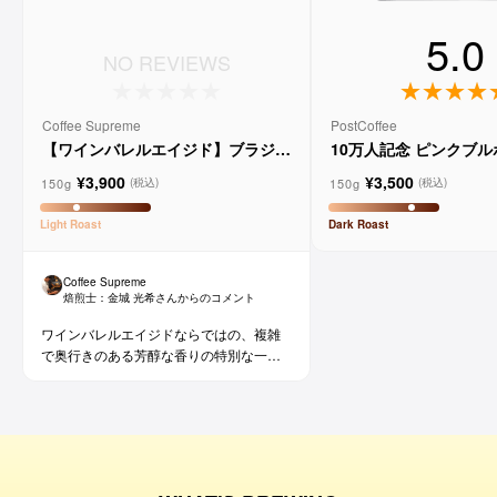
5.0
NO REVIEWS
Coffee Supreme
PostCoffee
【ワインバレルエイジド】ブラジル
10万人記念 ピンクブ
メルロー ヴィーニョ デ ヴィニーニ
ド
¥3,900
¥3,500
ョ
150g
150g
(税込)
(税込)
Light
Roast
Dark
Roast
Coffee Supreme
焙煎士：
金城 光希
さんからのコメント
ワインバレルエイジドならではの、複雑
で奥行きのある芳醇な香りの特別な一杯
です。コーヒー好きな方にはもちろん、
ワイン好きな方にも。