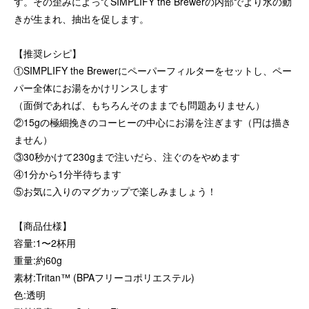
す。その歪みによってSIMPLIFY the Brewerの内部でより水の動
きが生まれ、抽出を促します。
【推奨レシピ】
①SIMPLIFY the Brewerにペーパーフィルターをセットし、ペー
パー全体にお湯をかけリンスします
（面倒であれば、もちろんそのままでも問題ありません）
②15gの極細挽きのコーヒーの中心にお湯を注ぎます（円は描き
ません）
③30秒かけて230gまで注いだら、注ぐのをやめます
④1分から1分半待ちます
⑤お気に入りのマグカップで楽しみましょう！
【商品仕様】
容量:1〜2杯用
重量:約60g
素材:Tritan™ (BPAフリーコポリエステル)
色:透明