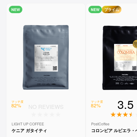
NEW
NEW
プライム
3.5
マッチ度
マッチ度
82
%
82
%
NO REVIEWS
LIGHT UP COFFEE
PostCoffee
ケニア ガタイティ
コロンビア ルビエラ・
ゲイシャ ウォッシュド