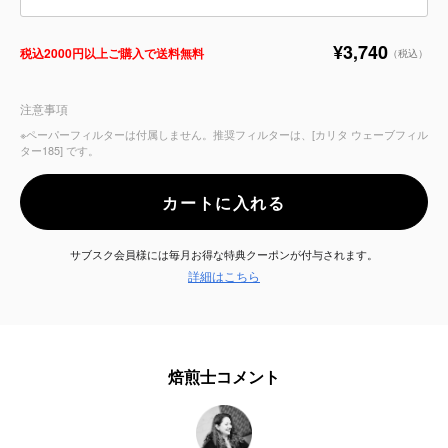
サービス
¥3,740
税込2000円以上ご購入で送料無料
（税込）
お知らせ
注意事項
※ペーパーフィルターは付属しません。推奨フィルターは、[カリタ ウェーブフィル
よくある質問
ター185] です。
店舗情報
カートに入れる
サブスク会員様には毎月お得な特典クーポンが付与されます。
詳細はこちら
焙煎士コメント