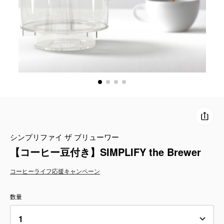
コーヒーセット
ミルク・フード類
アクセサリ
CFFBNS
ギフトセット
シンプリファイ ザ ブリューワー
リキッド
【コーヒー豆付き】SIMPLIFY the Brewer
特集
コーヒーライフ応援キャンペーン
卸販売
数量
コーヒーのサブスク