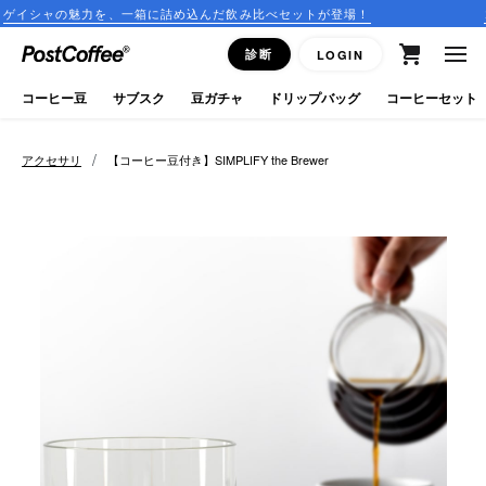
魅力を、一箱に詰め込んだ飲み比べセットが登場！
コーヒーの
close
診断
LOGIN
ログイン
コーヒー豆
サブスク
豆ガチャ
ドリップバッグ
コーヒーセット
新規会員登録
/
アクセサリ
【コーヒー豆付き】SIMPLIFY the Brewer
コーヒーマップ
商品を探す
keyboard_arrow_right
コーヒー豆
豆ガチャ
ドリップバッグ