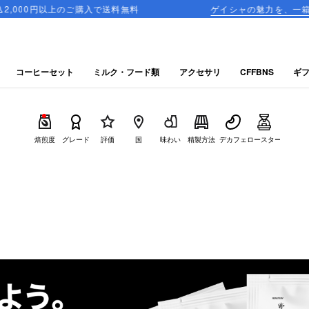
ご購入で送料無料
ゲイシャの魅力を、一箱に詰め込んだ飲み
コーヒーセット
ミルク・フード類
アクセサリ
CFFBNS
ギ
焙煎度
グレード
評価
国
味わい
精製方法
デカフェ
ロースター