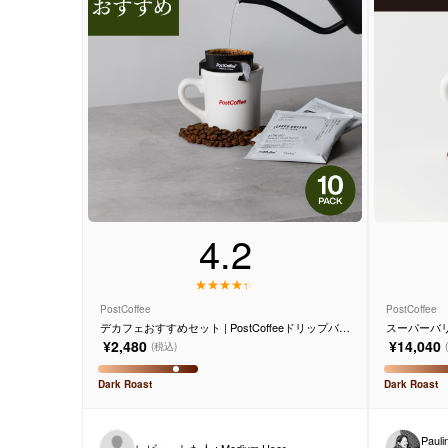
サービス
お知らせ
よくある質問
店舗情報
4.2
PostCoffee
PostCoffee
デカフェおすすめセット | PostCoffeeドリップバッ
スーパーバリ
グ
ッグ
¥2,480
¥14,040
(税込)
Dark
Roast
Dark
Roast
Pauli
レビューした人 : Medium User