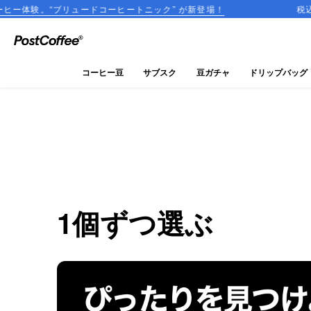
ードコーヒートニック” が新登場！
税込2,000円以上の
close
ログイン
コーヒー豆
サブスク
豆ガチャ
ドリップバッグ
新規会員登録
コーヒーマップ
商品を探す
keyboard_arrow_right
コーヒー豆
1個ずつ選ぶ
豆ガチャ
ドリップバッグ