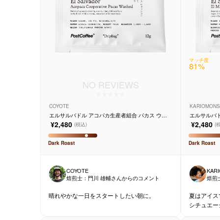
マッチ度
81
%
NO REVIEWS
COYOTE
KARIOMONS
エルサルバドル アコパカ生産者組合 パカス ウォ
エルサルバド
ッシュド 10個入り
ッシュド 1
¥2,480
¥2,480
(税込)
(
Dark
Roast
Dark
Roast
COYOTE
KAR
焙煎士：
門川 雄輔
さんからのコメント
焙煎
晴れやかな一日をスタートしたい朝に。
夏はアイス
シチュエー
す。