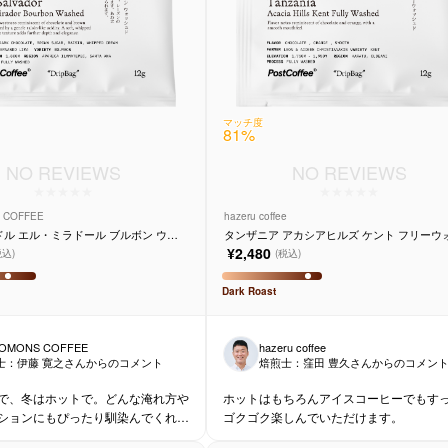
マッチ度
81
%
NO REVIEWS
NO REVIEWS
 COFFEE
hazeru coffee
ル エル・ミラドール ブルボン ウォ
タンザニア アカシアヒルズ ケント フリーウ
0個入り
シュド 10個入り
¥2,480
税込)
(税込)
Dark
Roast
IOMONS COFFEE
hazeru coffee
士：
伊藤 寛之
さんからのコメント
焙煎士：
窪田 豊久
さんからのコメン
で、冬はホットで。どんな淹れ方や
ホットはもちろんアイスコーヒーでもす
ションにもぴったり馴染んでくれま
ゴクゴク楽しんでいただけます。