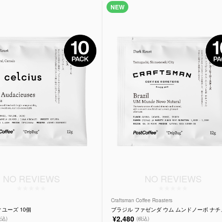
NEW
NO REVIEWS
NO REVIEWS
Craftsman Coffee Roasters
ユーズ 10個
ブラジル ファゼンダ ウム ムンドノーボ ナチ
ル 10個入り
¥2,480
税込)
(税込)