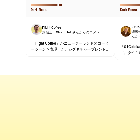
Dark
Roast
Dark
Roast
94Cel
Flight Coffee
焙煎
焙煎士：
Steve Hall
さんからのコメント
んか
「Flight Coffee」がニュージーランドのコーヒ
「94Cel
ーシーンを表現した、シグネチャーブレンドで
ド。女性生
す。
クロロース
した、力強