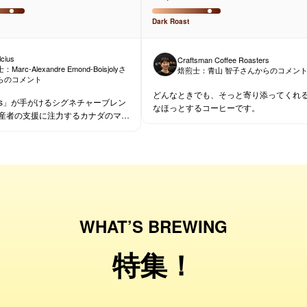
Dark
Roast
cius
Craftsman Coffee Roasters
士：
Marc-Alexandre Emond-Boisjoly
さ
焙煎士：
青山 智子
さんからのコメン
らのコメント
どんなときでも、そっと寄り添ってくれ
cius」が手がけるシグネチャーブレン
なほっとするコーヒーです。
産者の支援に注力するカナダのマイ
ターが、想いと技術を重ねて生み出
くも温度のある一杯です。
WHAT’S BREWING
特集！