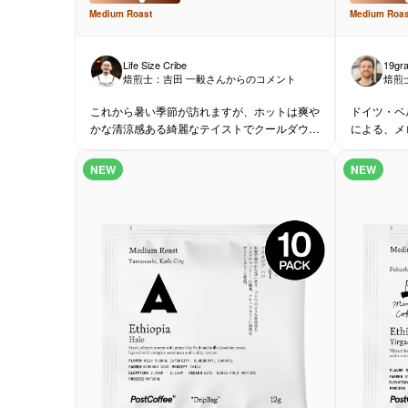
Medium
Roast
Medium
Roas
Life Size Cribe
19gr
焙煎士：
吉田 一毅
さんからのコメント
焙煎
これから暑い季節が訪れますが、ホットは爽や
ドイツ・ベ
かな清涼感ある綺麗なテイストでクールダウ
による、メ
ン。アイスにすれば透明感ある明るいフレッシ
やかな果実
ュな印象です。それぞれお楽しみ下さい。
す。
NEW
NEW