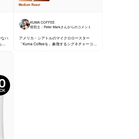
Medium
Roast
KUMA COFFEE
ト
焙煎士：
Peter Mark
さんからのコメント
かなハ
アメリカ・シアトルのマイクロロースター
ちろ
「Kuma Coffeeを」象徴するシグネチャーコー
レッソ
ヒーです。