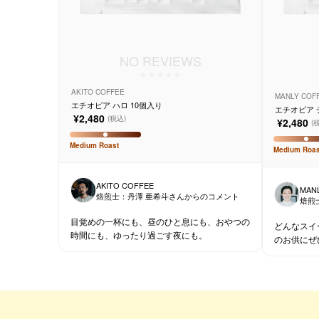
NO REVIEWS
AKITO COFFEE
MANLY COF
エチオピア ハロ 10個入り
エチオピア 
¥2,480
(税込)
¥2,480
(
Medium
Roast
Medium
Roas
AKITO COFFEE
MAN
焙煎士：
丹澤 亜希斗
さんからのコメント
焙煎
目覚めの一杯にも、昼のひと息にも、おやつの
どんなスイ
時間にも、ゆったり過ごす夜にも。
のお供にぜ