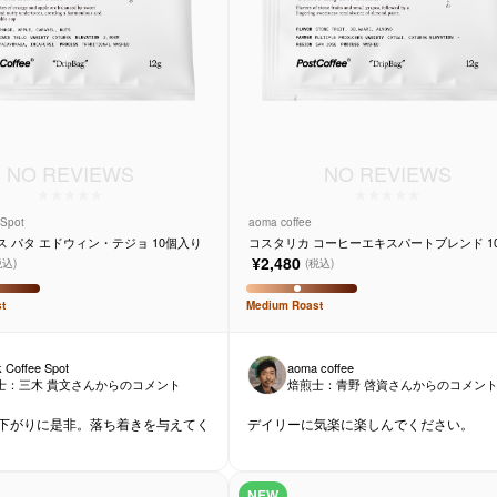
NO REVIEWS
NO REVIEWS
 Spot
aoma coffee
ス パタ エドウィン・テジョ 10個入り
コスタリカ コーヒーエキスパートブレンド 1
り
¥2,480
税込)
(税込)
t
Medium
Roast
 Coffee Spot
aoma coffee
士：
三木 貴文
さんからのコメント
焙煎士：
青野 啓資
さんからのコメン
下がりに是非。落ち着きを与えてく
デイリーに気楽に楽しんでください。
NEW