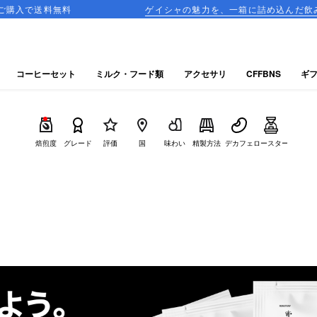
ゲイシャの魅力を、一箱に詰め込んだ飲み比べセットが登
コーヒーセット
ミルク・フード類
アクセサリ
CFFBNS
ギ
焙煎度
グレード
評価
国
味わい
精製方法
デカフェ
ロースター