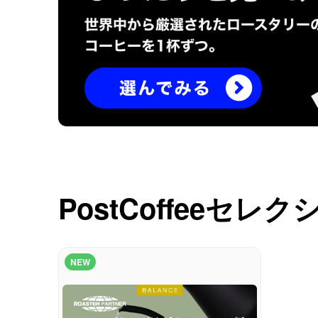
コーヒーセット
ミルク・フード類
アクセサリ
CFFBNS
ギフトセット
PostCoffeeセレ
リキッド
特集
NEW
卸販売
コーヒーのサブスク