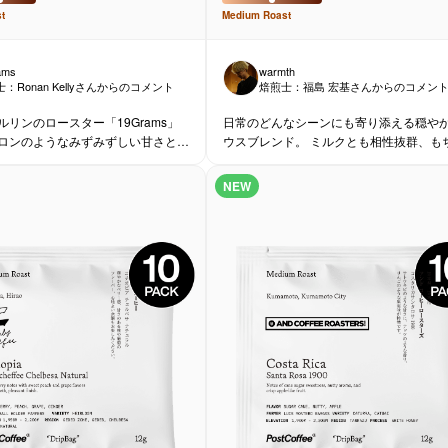
t
Medium
Roast
ams
warmth
士：
Ronan Kelly
さんからのコメント
焙煎士：
福島 宏基
さんからのコメン
ルリンのロースター「19Grams」
日常のどんなシーンにも寄り添える穏や
ロンのようなみずみずしい甘さと爽
ウスブレンド。 ミルクとも相性抜群、も
感が広がる、軽やかなコーヒーで
んブラックでも。フィルターでもエスプ
でも。
NEW