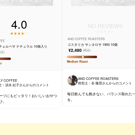
4.0
NO REVIEWS
AND COFFEE ROASTERS
FEE
コスタリカ サンタロサ 1900 10個
チェルベサ ナチュラル 10個入り
¥2,480
(税込)
税込)
Medium
Roast
t
AND COFFEE ROASTERS
LY COFFEE
焙煎士：
谷 隆昴
さんからのコメント
士：
須永 紀子
さんからのコメント
毎日飲んでも飽きない、バランス取れた
ーツにもピッタリ！おいしいおやつ
を。
ひ。