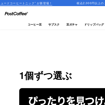
ニック” が新登場！
税込2,000円以上のご購入で送料無料
close
ログイン
コーヒー豆
サブスク
豆ガチャ
ドリップバッグ
新規会員登録
コーヒーマップ
商品を探す
keyboard_arrow_right
コーヒー豆
1個ずつ選ぶ
豆ガチャ
ドリップバッグ