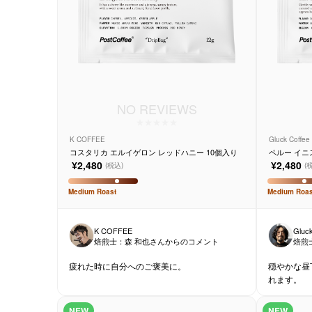
NO REVIEWS
K COFFEE
Gluck Coffee
コスタリカ エルイゲロン レッドハニー 10個入り
ペルー イニ
¥2,480
¥2,480
(税込)
(
Medium
Roast
Medium
Roas
K COFFEE
Gluck
焙煎士：
森 和也
さんからのコメント
焙煎
疲れた時に自分へのご褒美に。
穏やかな昼
れます。
NEW
NEW