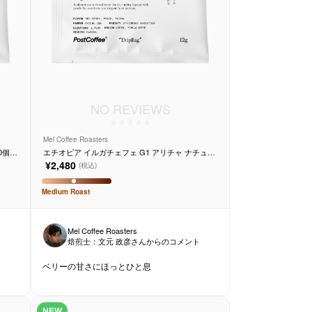
NO REVIEWS
Mel Coffee Roasters
0個入
エチオピア イルガチェフェ G1 アリチャ ナチュラ
ル 10個入り
¥2,480
(税込)
Medium
Roast
Mel Coffee Roasters
ト
焙煎士：
文元 政彦
さんからのコメント
ベリーの甘さにほっとひと息
NEW