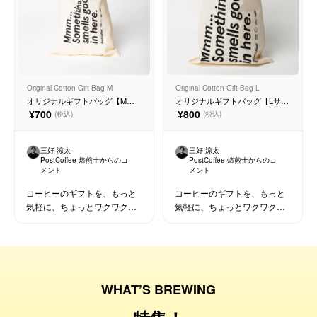
Original Cotton Gift Bag M
Original Cotton Gift Bag L
オリジナルギフトバッグ【Mサ
オリジナルギフトバッグ【Lサイ
イズ】
ズ】
¥700
¥800
(税込)
(税込)
三好 涼太
三好 涼太
PostCoffee 焙煎士からのコ
PostCoffee 焙煎士からのコ
メント
メント
コーヒーのギフトを、もっと
コーヒーのギフトを、もっと
気軽に、ちょっとワクワクす
気軽に、ちょっとワクワクす
るかたちに。 カジュアルギフ
るかたちに。
ト用に小さいサイズが登場！
WHAT’S BREWING