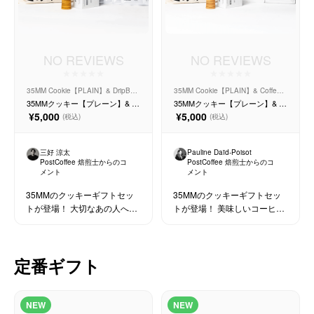
コーヒーセット
ミルク・フード類
NO REVIEWS
NO REVIEWS
アクセサリ
35MM Cookie【PLAIN】& DripBag
35MM Cookie【PLAIN】& Coffee
GiftSet【10P】
GiftSet【150g×2】
35MMクッキー【プレーン】& ド
35MMクッキー【プレーン】& コ
リップバッグギフトセット【10
ーヒーギフトセット【ポストコ
¥5,000
¥5,000
(税込)
(税込)
CFFBNS
種類】
ーヒーブレンドと季節のおすす
め】
三好 涼太
Pauline Daïd-Poisot
ギフトセット
PostCoffee 焙煎士からのコ
PostCoffee 焙煎士からのコ
メント
メント
リキッド
35MMのクッキーギフトセッ
35MMのクッキーギフトセッ
トが登場！ 大切なあの人へ、
トが登場！ 美味しいコーヒー
心地いいコーヒータイムを贈
とクッキーで、大切な人のま
特集
るギフト。
いにちを彩る。
定番ギフト
卸販売
コーヒーのサブスク
NEW
NEW