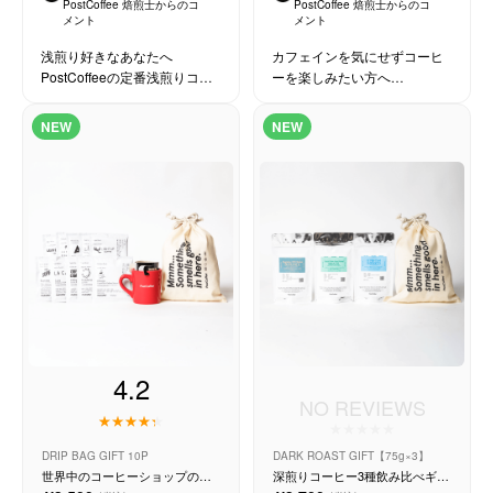
PostCoffee 焙煎士からのコ
PostCoffee 焙煎士からのコ
メント
メント
浅煎り好きなあなたへ
カフェインを気にせずコーヒ
PostCoffeeの定番浅煎りコー
ーを楽しみたい方へ
ヒーを飲み比べしながらたっ
PostCoffeeのデカフェコーヒ
ぷり愉しめる150g×3種ギフト
ーをたっぷり飲み比べしなが
NEW
NEW
セット
ら愉しめる150g×3種ギフトセ
ット
4.2
NO REVIEWS
DRIP BAG GIFT 10P
DARK ROAST GIFT【75g×3】
世界中のコーヒーショップのド
深煎りコーヒー3種飲み比べギフ
リップバッグ 10種類セット
ト【75g×3種】