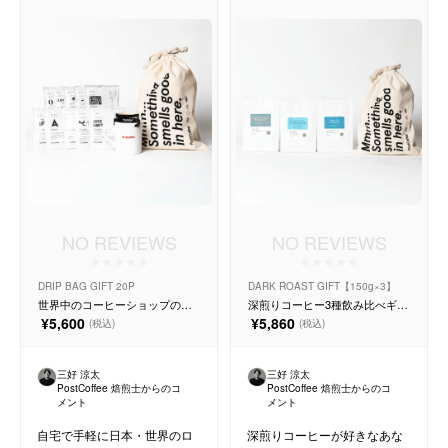
サービス
お知らせ
よくある質問
店舗情報
NO REVIEWS
NO REVIEWS
DRIP BAG GIFT 20P
DARK ROAST GIFT【150g×3】
世界中のコーヒーショップのド
深煎りコーヒー3種飲み比べギフ
リップバッグ 20種類セット
トセット【150g×3種】
¥5,600
¥5,860
(税込)
(税込)
三好 涼太
三好 涼太
PostCoffee 焙煎士からのコ
PostCoffee 焙煎士からのコ
メント
メント
自宅で手軽に日本・世界のロ
深煎りコーヒーが好きなあな