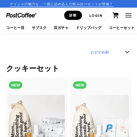
シャの魅力を、一箱に詰め込んだ飲み比べセットが登場！
コーヒ
close
診断
LOGIN
ログイン
コーヒー豆
サブスク
豆ガチャ
ドリップバッグ
コーヒーセット
新規会員登録
コーヒーマップ
クッキーセット
商品を探す
NEW
NEW
keyboard_arrow_right
コーヒー豆
豆ガチャ
ドリップバッグ