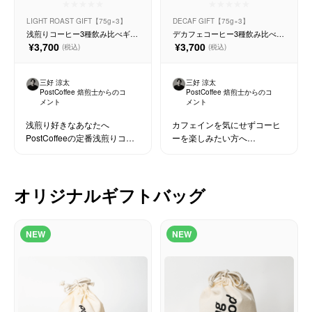
LIGHT ROAST GIFT【75g×3】
DECAF GIFT【75g×3】
浅煎りコーヒー3種飲み比べギフ
デカフェコーヒー3種飲み比べギ
ト【75g×3種】
フトセット【75g×3種】
¥3,700
¥3,700
(税込)
(税込)
三好 涼太
三好 涼太
PostCoffee 焙煎士からのコ
PostCoffee 焙煎士からのコ
メント
メント
浅煎り好きなあなたへ
カフェインを気にせずコーヒ
PostCoffeeの定番浅煎りコー
ーを楽しみたい方へ
ヒーを気軽に飲み比べできる
PostCoffeeのデカフェコーヒ
75g×3種セットギフト
ーを気軽に飲み比べできる
75g×3種ギフトセット
オリジナルギフトバッグ
NEW
NEW