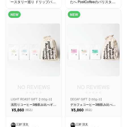
ースタリー巡り ドリップバッ
たへ PostCoffeeのバリスタが
グギフト
選んだおすすめ深煎りコーヒ
ーをたっぷり飲み比べしなが
NEW
NEW
ら愉しめる150g×3種ギフトセ
ット
NO REVIEWS
NO REVIEWS
LIGHT ROAST GIFT【150g×3】
DECAF GIFT【150g×3】
浅煎りコーヒー3種飲み比べギフ
デカフェコーヒー3種飲み比べギ
トセット【150g×3種】
フトセット【150g×3種】
¥5,860
¥5,860
(税込)
(税込)
三好 涼太
三好 涼太