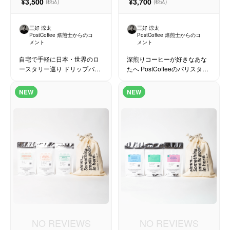
¥3,500
¥3,700
(税込)
(税込)
三好 涼太
三好 涼太
PostCoffee 焙煎士からのコ
PostCoffee 焙煎士からのコ
メント
メント
自宅で手軽に日本・世界のロ
深煎りコーヒーが好きなあな
ースタリー巡り ドリップバッ
たへ PostCoffeeのバリスタが
グギフト
選んだおすすめの深煎りコー
ヒーを気軽に飲み比べできる
NEW
NEW
75g×3種セット
NO REVIEWS
NO REVIEWS