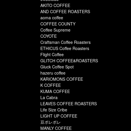
AKITO COFFEE
AND COFFEE ROASTERS
aoma coffee
COFFEE COUNTY
Coffee Supreme
COYOTE
Craftsman Coffee Roasters
ETHICUS Coffee Roasters
Flight Coffee
GLITCH COFFEE&ROASTERS
Gluck Coffee Spot
hazeru coffee
KARIOMONS COFFEE
K COFFEE
KUMA COFFEE
La Cabra
LEAVES COFFEE ROASTERS
Life Size Cribe
LIGHT UP COFFEE
豆ポレポレ
MANLY COFFEE