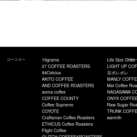
ロースター
19grams
Life Size Cribe
サポ
27 COFFEE ROASTERS
LIGHT UP CO
94Celcius
豆ポレポレ
AKITO COFFEE
MANLY COFFE
AND COFFEE ROASTERS
Mel Coffee Roa
aoma coffee
NAGASAWA C
COFFEE COUNTY
ONYX COFFEE
Coffee Supreme
Raw Sugar Roa
COYOTE
TRUNK COFF
Craftsman Coffee Roasters
warmth
ETHICUS Coffee Roasters
Flight Coffee
GLITCH COFFEE&ROASTERS