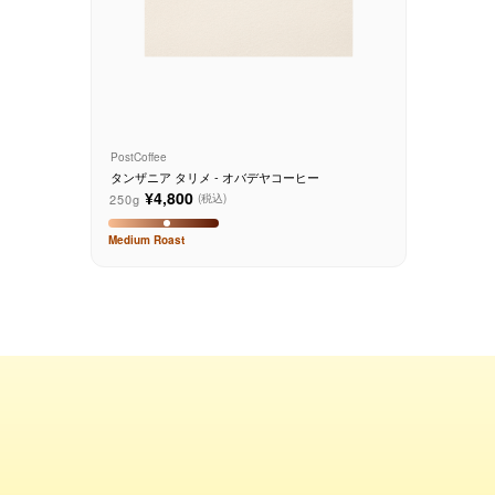
コーヒーセット
ミルク・フード類
アクセサリ
PostCoffee
タンザニア タリメ - オバデヤコーヒー
CFFBNS
¥4,800
250g
(税込)
Medium
Roast
ギフトセット
リキッド
特集
卸販売
コーヒーのサブスク