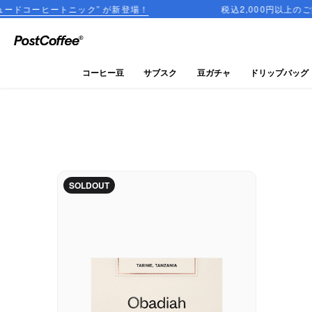
ートニック” が新登場！
税込2,000円以上のご購入で送料
close
ログイン
コーヒー豆
サブスク
豆ガチャ
ドリップバッグ
新規会員登録
コーヒーマップ
商品を探す
SOLDOUT
keyboard_arrow_right
コーヒー豆
豆ガチャ
ドリップバッグ