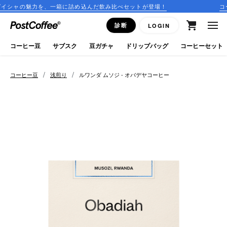
、一箱に詰め込んだ飲み比べセットが登場！
コーヒーのサブスク
close
診断
LOGIN
ログイン
コーヒー豆
サブスク
豆ガチャ
ドリップバッグ
コーヒーセット
新規会員登録
/
/
コーヒー豆
浅煎り
ルワンダ ムソジ - オバデヤコーヒー
コーヒーマップ
商品を探す
keyboard_arrow_right
コーヒー豆
豆ガチャ
ドリップバッグ