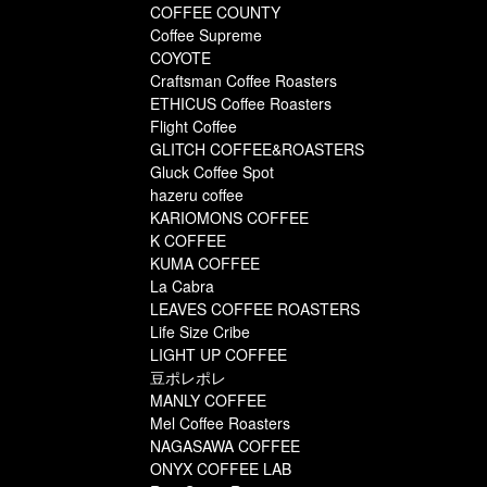
COFFEE COUNTY
Coffee Supreme
COYOTE
Craftsman Coffee Roasters
ETHICUS Coffee Roasters
Flight Coffee
GLITCH COFFEE&ROASTERS
Gluck Coffee Spot
hazeru coffee
KARIOMONS COFFEE
K COFFEE
KUMA COFFEE
La Cabra
LEAVES COFFEE ROASTERS
Life Size Cribe
LIGHT UP COFFEE
豆ポレポレ
MANLY COFFEE
Mel Coffee Roasters
NAGASAWA COFFEE
ONYX COFFEE LAB