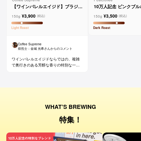
【ワインバレルエイジド】ブラジル
10万人記念 ピンクブ
メルロー ヴィーニョ デ ヴィニーニ
ド
¥3,900
¥3,500
ョ
150g
150g
(税込)
(税込)
Light
Roast
Dark
Roast
Coffee Supreme
焙煎士：
金城 光希
さんからのコメント
ワインバレルエイジドならではの、複雑
で奥行きのある芳醇な香りの特別な一杯
です。コーヒー好きな方にはもちろん、
ワイン好きな方にも。
WHAT’S BREWING
特集！