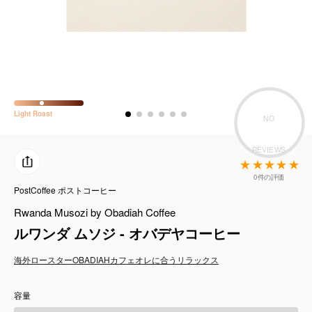
コーヒーセット
ミルク・フード類
アクセサリ
Light
Roast
CFFBNS
NO
REVIEWS
ギフトセット
0件の評価
PostCoffee ポストコーヒー
リキッド
Rwanda Musozi by Obadiah Coffee
特集
ルワンダ ムソジ - オバデヤコーヒー
海外ロースター
OBADIAH
カフェオレに合う
リラックス
卸販売
容量
コーヒーのサブスク