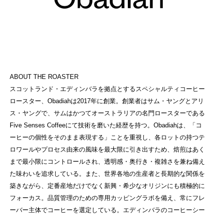
ABOUT THE ROASTER
スコットランド・エディンバラを拠点とするスペシャルティコーヒー
ロースター、Obadiahは2017年に創業。創業者はサム・ヤングとアリ
ス・ヤングで、サムはかつてオーストラリアの名門ロースターである
Five Senses Coffeeにて技術を磨いた経歴を持つ。Obadiahは、「コ
ーヒーの個性をそのまま表現する」ことを重視し、各ロットの持つテ
ロワールやプロセス由来の風味を最大限に引き出すため、焙煎はあく
まで最小限にコントロールされ、透明感・奥行き・複雑さを兼ね備え
た味わいを追求している。また、世界各地の生産者と長期的な関係を
築きながら、定番産地だけでなく新興・希少なオリジンにも積極的に
フォーカス。品質管理のための専用カッピングラボを備え、常にフレ
ーバー主体でコーヒーを選定している。エディンバラのコーヒーシー