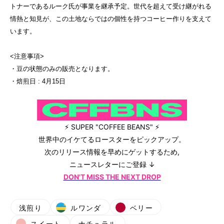
トナーであるルーク氏が事業を継承予定。世代を超えて受け継がれる
情熱と知見が、この土地ならではの個性を持つコーヒー作りを支えて
います。
<注意事項>
・豆の状態のみの販売となります。
・焙煎日 : 4月15日
⚡ SUPER "COFFEE BEANS" ⚡
世界中のイケてるロースターをピックアップ。
次のリリース情報を早めにゲットするため,
ニュースレターにご登録 ↓
DON'T MISS THE NEXT DROP
浅煎り
ルワンダ
ベリー
スイート
ナチュラル