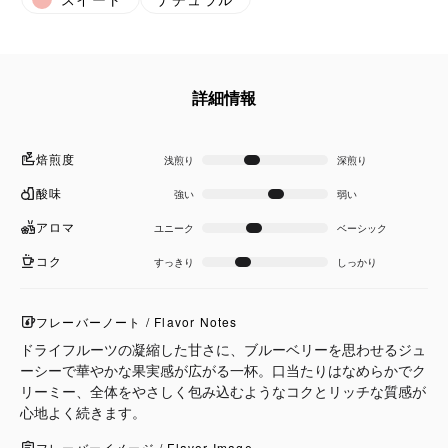
詳細情報
焙煎度
浅煎り
深煎り
酸味
強い
弱い
アロマ
ユニーク
ベーシック
コク
すっきり
しっかり
フレーバーノート / Flavor Notes
ドライフルーツの凝縮した甘さに、ブルーベリーを思わせるジュ
ーシーで華やかな果実感が広がる一杯。口当たりはなめらかでク
リーミー、全体をやさしく包み込むようなコクとリッチな質感が
心地よく続きます。
フレーバーイメージ / Flavor Image