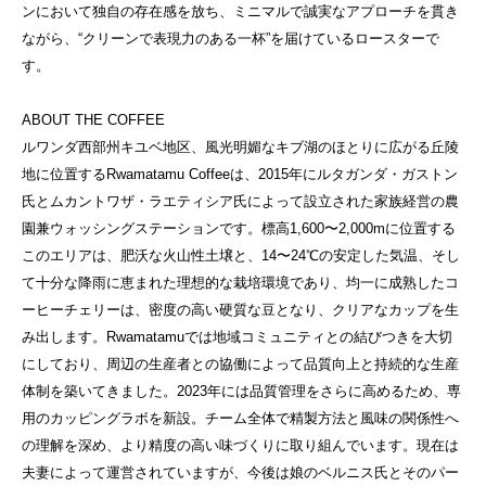
ンにおいて独自の存在感を放ち、ミニマルで誠実なアプローチを貫き
ながら、“クリーンで表現力のある一杯”を届けているロースターで
す。
ABOUT THE COFFEE
ルワンダ西部州キユベ地区、風光明媚なキブ湖のほとりに広がる丘陵
地に位置するRwamatamu Coffeeは、2015年にルタガンダ・ガストン
氏とムカントワザ・ラエティシア氏によって設立された家族経営の農
園兼ウォッシングステーションです。標高1,600〜2,000mに位置する
このエリアは、肥沃な火山性土壌と、14〜24℃の安定した気温、そし
て十分な降雨に恵まれた理想的な栽培環境であり、均一に成熟したコ
ーヒーチェリーは、密度の高い硬質な豆となり、クリアなカップを生
み出します。Rwamatamuでは地域コミュニティとの結びつきを大切
にしており、周辺の生産者との協働によって品質向上と持続的な生産
体制を築いてきました。2023年には品質管理をさらに高めるため、専
用のカッピングラボを新設。チーム全体で精製方法と風味の関係性へ
の理解を深め、より精度の高い味づくりに取り組んでいます。現在は
夫妻によって運営されていますが、今後は娘のベルニス氏とそのパー