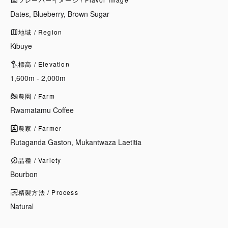
Dates, Blueberry, Brown Sugar
地域 / Region
Kibuye
標高 / Elevation
1,600m - 2,000m
農園 / Farm
Rwamatamu Coffee
農家 / Farmer
Rutaganda Gaston, Mukantwaza Laetitia
品種 / Variety
Bourbon
精製方法 / Process
Natural