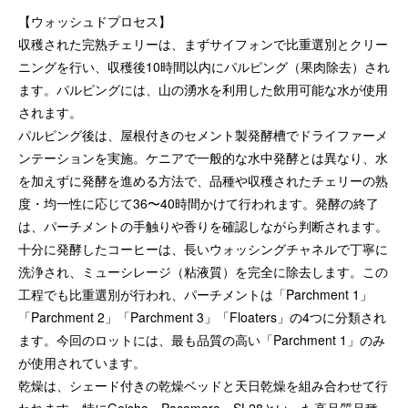
【ウォッシュドプロセス】
収穫された完熟チェリーは、まずサイフォンで比重選別とクリー
ニングを行い、収穫後10時間以内にパルピング（果肉除去）され
ます。パルピングには、山の湧水を利用した飲用可能な水が使用
されます。
パルピング後は、屋根付きのセメント製発酵槽でドライファーメ
ンテーションを実施。ケニアで一般的な水中発酵とは異なり、水
を加えずに発酵を進める方法で、品種や収穫されたチェリーの熟
度・均一性に応じて36〜40時間かけて行われます。発酵の終了
は、パーチメントの手触りや香りを確認しながら判断されます。
十分に発酵したコーヒーは、長いウォッシングチャネルで丁寧に
洗浄され、ミューシレージ（粘液質）を完全に除去します。この
工程でも比重選別が行われ、パーチメントは「Parchment 1」
「Parchment 2」「Parchment 3」「Floaters」の4つに分類され
ます。今回のロットには、最も品質の高い「Parchment 1」のみ
が使用されています。
乾燥は、シェード付きの乾燥ベッドと天日乾燥を組み合わせて行