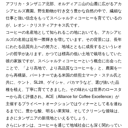
アフリカ・タンザニア北部、オルディアニ山の山麓に広がるアカ
シアヒルズ農園。野生動物が行き交う豊かな自然の中で、繊細な
仕事と強い信念をもってスペシャルティコーヒーを育てているの
が、レオン・クリスティアナキス氏です。
コーヒーの名産地として知られるこの地においても、アカシアヒ
ルズの名前は近年一際輝きを増しています。その背景には、長年
にわたる品質向上への努力と、地域とともに成長するというレオ
ンの哲学があります。かつては標高の低い土地で栽培をしていた
彼の家族ですが、スペシャルティコーヒーという概念に出会った
ことで、「より高地で、より高品質なコーヒーを」と、農園を一
から再構築。パートナーである米国の焙煎士マーク・ステル氏と
共に、ケント、SL28、ゲイシャ、パカマラなど、選び抜いた品
種を植え、丁寧に育ててきました。その味わいは世界のロースタ
ーから高く評価され、ACE（Alliance for Coffee Excellence）が
主催するプライベートオークションではウィナーとして名を連ね
るまでに。豊かな酸、明るい果実味、そしてクリーンな後味は、
まさにタンザニアの新境地といえるでしょう。
さらにレオンは、コーヒーを通じて地域社会にも深く関わってい