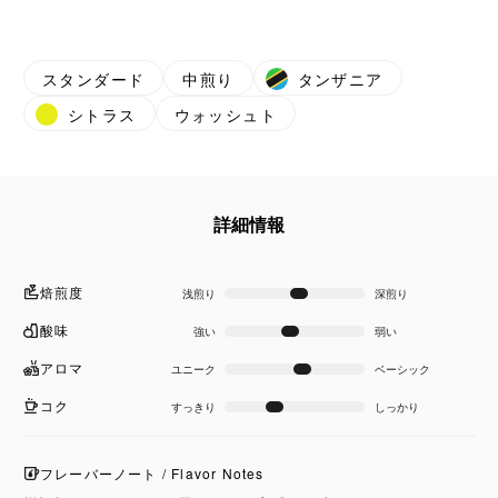
スタンダード
中煎り
タンザニア
シトラス
ウォッシュト
詳細情報
焙煎度
浅煎り
深煎り
酸味
強い
弱い
アロマ
ユニーク
ベーシック
コク
すっきり
しっかり
フレーバーノート / Flavor Notes