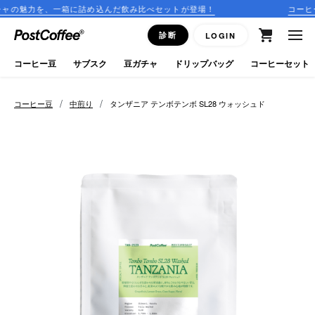
詰め込んだ飲み比べセットが登場！
コーヒーのサブスクリプショ
close
診断
LOGIN
ログイン
コーヒー豆
サブスク
豆ガチャ
ドリップバッグ
コーヒーセット
新規会員登録
/
/
コーヒー豆
中煎り
タンザニア テンボテンボ SL28 ウォッシュド
コーヒーマップ
商品を探す
keyboard_arrow_right
コーヒー豆
豆ガチャ
ドリップバッグ