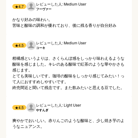
レビューした人: Medium User
★
4.7
フーヴァー
かなり好みの味わい。

苦味と酸味の調和が優れており、後に残る香りが自分好み
レビューした人: Medium User
★
4.5
コーキ
柑橘感というよりは、さくらんぼ感をしっかり味わえるような
酸味を感じました。キレのある酸味で紅茶のような華やかさも
感じます。

とても美味しいです。珈琲の酸味をしっかり感じてみたい！っ
て人におすすめしやすいです。

終売間近と聞いて残念です。また飲みたいと思える豆でした。
レビューした人: Light User
★
4.5
やすんぎ
爽やかでおいしい。赤りんごのような酸味と、少し焼き芋のよ
うなニュアンス。