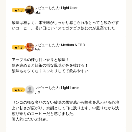
レビューした人: Light User
★
4.8
taka
酸味は程よく、果実味がしっかり感じられるとっても飲みやす
いコーヒー。暑い日にアイスでゴクゴク飲むのが最高でした
レビューした人: Medium NERD
★
4.8
たか
アップルの様な甘い香りと酸味！

飲み進めると紅茶の様な風味が鼻を抜ける！

酸味もキツくなくスッキリしてて飲みやすい
レビューした人: Light Lover
★
4.7
ナス
リンゴの様な尖りのない酸味の果実感から蜂蜜を思わせる心地
よい甘さが広がり、余韻として口に残ります。中煎りながら浅
煎り寄りのコーヒーだと感じました。

個人的にだいぶ好み。