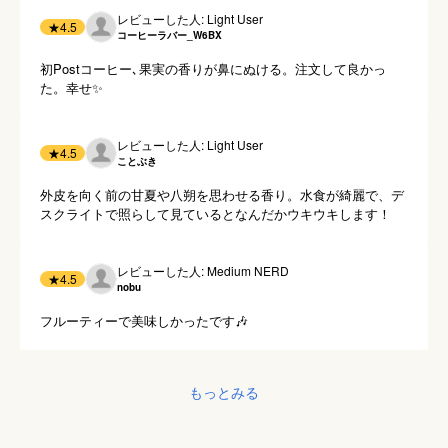
レビューした人: Light User
★
4.5
コーヒーラバー_W6BX
初Postコーヒー､果実の香りが鼻にぬける。注文して良かっ
た。幸せ✨
レビューした人: Light User
★
4.5
ことぶき
外皮を向く前の甘夏や八朔を思わせる香り。水食が綺麗で、デ
スクライトで照らして見ているとなんだかウキウキします！
レビューした人: Medium NERD
★
4.5
nobu
フルーティーで美味しかったです🎶
もっとみる