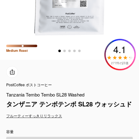
コーヒーセット
ミルク・フード類
アクセサリ
4.1
Medium
Roast
CFFBNS
277件の評価
ギフトセット
PostCoffee ポストコーヒー
リキッド
Tanzania Tembo Tembo SL28 Washed
特集
タンザニア テンボテンボ SL28 ウォッシュド
フルーティー
すっきり
リラックス
卸販売
容量
コーヒーのサブスク