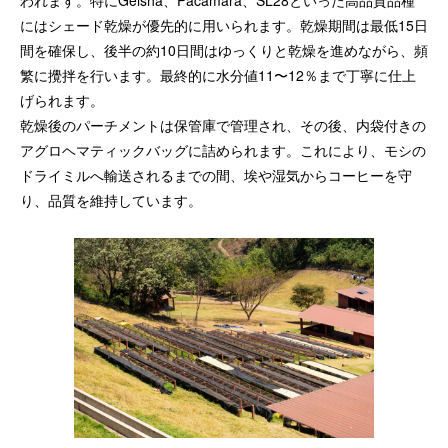
われます。特にGeisha、Pacamara、SL28といった高品質品種
にはシェード乾燥が優先的に用いられます。乾燥期間は最低15日
間を確保し、後半の約10日間はゆっくりと乾燥を進めながら、頻
繁に攪拌を行います。最終的に水分値11〜12％まで丁寧に仕上
げられます。
乾燥後のパーチメントは保管庫で管理され、その後、内袋付きの
アグロヘマティックバッグに詰められます。これにより、モシの
ドライミルへ輸送されるまでの間、埃や湿気からコーヒーを守
り、品質を維持しています。