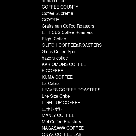
aoma coffee
COFFEE COUNTY
Coffee Supreme
COYOTE
Craftsman Coffee Roasters
ETHICUS Coffee Roasters
Flight Coffee
GLITCH COFFEE&ROASTERS
Gluck Coffee Spot
hazeru coffee
KARIOMONS COFFEE
K COFFEE
KUMA COFFEE
La Cabra
LEAVES COFFEE ROASTERS
Life Size Cribe
LIGHT UP COFFEE
豆ポレポレ
MANLY COFFEE
Mel Coffee Roasters
NAGASAWA COFFEE
ONYX COFFEE LAB