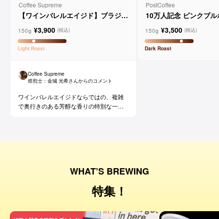
Coffee Supreme
PostCoffee
【ワインバレルエイジド】ブラジル
10万人記念 ピンクブ
メルロー ヴィーニョ デ ヴィニーニ
ド
¥3,900
¥3,500
ョ
150g
150g
(税込)
(税込)
Light
Roast
Dark
Roast
Coffee Supreme
焙煎士：
金城 光希
さんからのコメント
ワインバレルエイジドならではの、複雑
で奥行きのある芳醇な香りの特別な一杯
です。コーヒー好きな方にはもちろん、
ワイン好きな方にも。
WHAT’S BREWING
特集！