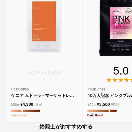
5.0
NO REVIEWS
PostCoffee
PostCoffee
ケニア ムトゥラ - マーケットレー
10万人記念 ピンクブ
ンコーヒー
ド
¥4,300
¥3,500
250g
150g
(税込)
(税込)
Light
Roast
Dark
Roast
焙煎士がおすすめする