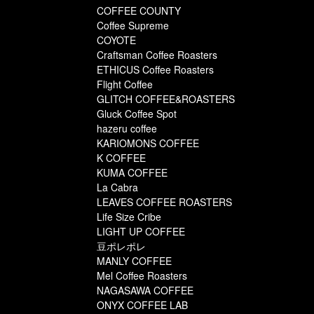
COFFEE COUNTY
Coffee Supreme
サービス
COYOTE
Craftsman Coffee Roasters
お知らせ
ETHICUS Coffee Roasters
Flight Coffee
GLITCH COFFEE&ROASTERS
よくある質問
Gluck Coffee Spot
hazeru coffee
店舗情報
KARIOMONS COFFEE
K COFFEE
KUMA COFFEE
La Cabra
LEAVES COFFEE ROASTERS
Life Size Cribe
LIGHT UP COFFEE
豆ポレポレ
MANLY COFFEE
Mel Coffee Roasters
NAGASAWA COFFEE
ONYX COFFEE LAB