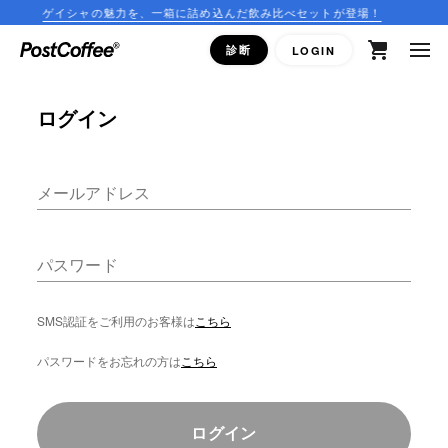
ゲイシャの魅力を、一箱に詰め込んだ飲み比べセットが登場！
close
診断
LOGIN
ログイン
ログイン
新規会員登録
コーヒーマップ
メールアドレス
商品を探す
パスワード
keyboard_arrow_right
コーヒー豆
SMS認証をご利用のお客様は
こちら
豆ガチャ
パスワードをお忘れの方は
こちら
ドリップバッグ
ログイン