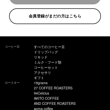
コーヒーセット
ミルク・フード類
会員登録がまだの方はこちら
アクセサリ
CFFBNS
コーヒー豆
すべてのコーヒー豆
ドリップバッグ
ギフトセット
リキッド
ミルク・フード類
コーヒーセット
リキッド
アクセサリ
ギフト
特集
ロースター
19grams
27 COFFEE ROASTERS
94Celcius
卸販売
AKITO COFFEE
AND COFFEE ROASTERS
コーヒーのサブスク
aoma coffee