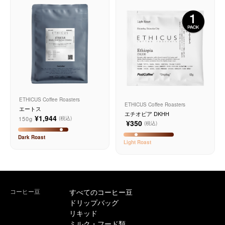
サービス
お知らせ
よくある質問
店舗情報
ETHICUS Coffee Roasters
ETHICUS Coffee Roasters
エートス
エチオピア DKHH
¥1,944
150g
(税込)
¥350
(税込)
Dark
Roast
Light
Roast
コーヒー豆
すべてのコーヒー豆
ドリップバッグ
リキッド
ミルク・フード類