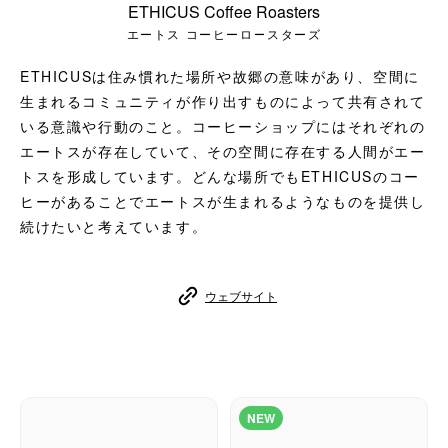
ETHICUS Coffee Roasters
コーヒーセット
エートス コーヒーロースターズ
ミルク・フード類
ETHICUSは住み慣れた場所や故郷の意味があり、空間に
生まれるコミュニティが作り出すものによって共有されて
アクセサリ
いる意識や行動のこと。コーヒーショップにはそれぞれの
エートスが存在していて、その空間に存在する人間がエー
CFFBNS
トスを形成しています。どんな場所でもETHICUSのコー
ヒーがあることでエートスが生まれるようなものを提供し
ギフトセット
続けたいと考えています。
リキッド
ウェブサイト
特集
卸販売
NEW
コーヒーのサブスク