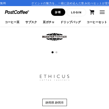
料
ゲイシャの魅力を、一箱に詰め込んだ飲み比べセットが登場！
close
診断
LOGIN
ログイン
コーヒー豆
サブスク
豆ガチャ
ドリップバッグ
コーヒーセット
新規会員登録
コーヒーマップ
商品を探す
keyboard_arrow_right
コーヒー豆
豆ガチャ
ドリップバッグ
静岡県 静岡市