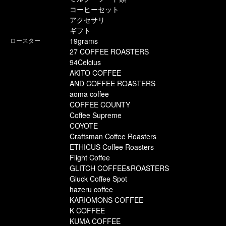
コーヒーセット
アクセサリ
ギフト
ロースター
19grams
27 COFFEE ROASTERS
94Celcius
AKITO COFFEE
AND COFFEE ROASTERS
aoma coffee
COFFEE COUNTY
Coffee Supreme
COYOTE
Craftsman Coffee Roasters
ETHICUS Coffee Roasters
Flight Coffee
GLITCH COFFEE&ROASTERS
Gluck Coffee Spot
hazeru coffee
KARIOMONS COFFEE
K COFFEE
KUMA COFFEE