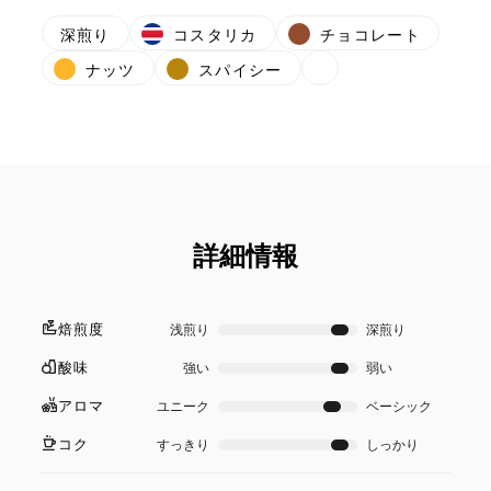
深煎り
コスタリカ
チョコレート
ナッツ
スパイシー
詳細情報
焙煎度
浅煎り
深煎り
酸味
強い
弱い
アロマ
ユニーク
ベーシック
コク
すっきり
しっかり