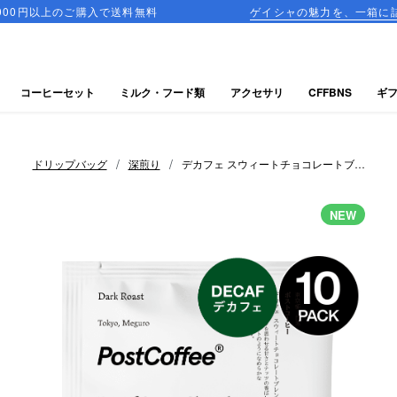
購入で送料無料
ゲイシャの魅力を、一箱に詰め込んだ飲み比
コーヒーセット
ミルク・フード類
アクセサリ
CFFBNS
ギ
/
/
ドリップバッグ
深煎り
デカフェ スウィートチョコレートブレ
ンド 10個入り
NEW