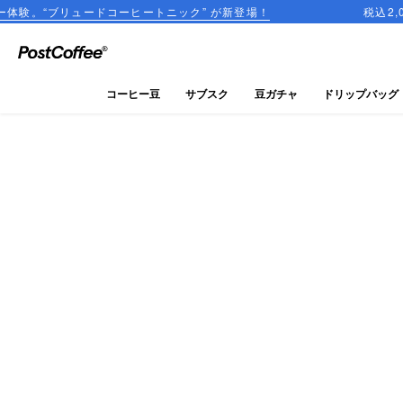
ードコーヒートニック” が新登場！
税込2,000円以上のご
close
ログイン
コーヒー豆
サブスク
豆ガチャ
ドリップバッグ
新規会員登録
コーヒーマップ
商品を探す
keyboard_arrow_right
コーヒー豆
豆ガチャ
ドリップバッグ