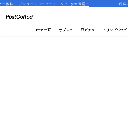
ュードコーヒートニック” が新登場！
税込2,000円以上
close
ログイン
コーヒー豆
サブスク
豆ガチャ
ドリップバッグ
新規会員登録
コーヒーマップ
商品を探す
keyboard_arrow_right
コーヒー豆
豆ガチャ
ドリップバッグ