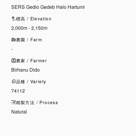
SERS Gedio Gedeb Halo Hartumi
標高 / Elevation
2,000m - 2,150m
農園 / Farm
-
農家 / Farmer
Birhanu Dido
品種 / Variety
74112
精製方法 / Process
Natural