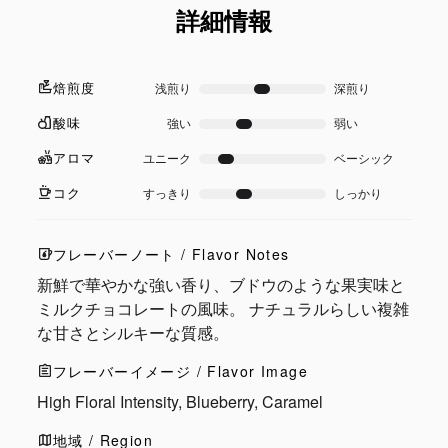
詳細情報
焙煎度
浅煎り
深煎り
酸味
強い
弱い
アロマ
ユニーク
ベーシック
コク
すっきり
しっかり
フレーバーノート / Flavor Notes
新鮮で華やかな強い香り、ブドウのような果実味と
ミルクチョコレートの風味。 ナチュラルらしい複雑
な甘さとシルキーな質感。
フレーバーイメージ / Flavor Image
High Floral Intensity, Blueberry, Caramel
地域 / Region