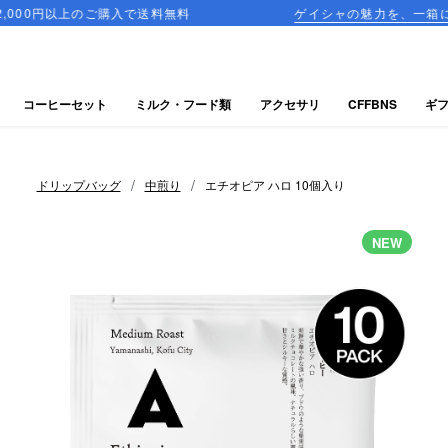
のご購入で送料無料
ゲイシャの魅力を、一箱に詰め込んだ飲
コーヒーセット
ミルク・フード類
アクセサリ
CFFBNS
ギ
/
/
ドリップバッグ
中煎り
エチオピア ハロ 10個入り
NEW