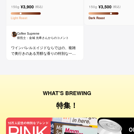
メルロー ヴィーニョ デ ヴィニーニ
ド
¥3,900
¥3,500
ョ
150g
150g
(税込)
(税込)
Light
Roast
Dark
Roast
Coffee Supreme
焙煎士：
金城 光希
さんからのコメント
ワインバレルエイジドならではの、複雑
で奥行きのある芳醇な香りの特別な一杯
です。コーヒー好きな方にはもちろん、
ワイン好きな方にも。
WHAT’S BREWING
特集！