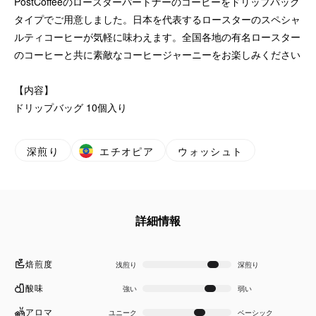
PostCoffeeのロースターパートナーのコーヒーをドリップバッグ
タイプでご用意しました。日本を代表するロースターのスペシャ
ルティコーヒーが気軽に味わえます。全国各地の有名ロースター
のコーヒーと共に素敵なコーヒージャーニーをお楽しみください
【内容】
ドリップバッグ 10個入り
深煎り
エチオピア
ウォッシュト
詳細情報
焙煎度
浅煎り
深煎り
酸味
強い
弱い
アロマ
ユニーク
ベーシック