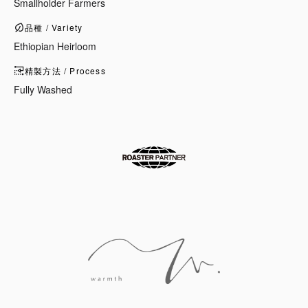
Smallholder Farmers
品種 / Variety
Ethiopian Heirloom
精製方法 / Process
Fully Washed