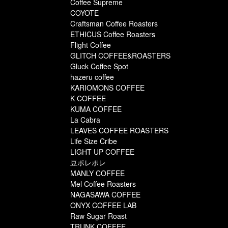
Coffee Supreme
COYOTE
Craftsman Coffee Roasters
ETHICUS Coffee Roasters
Flight Coffee
GLITCH COFFEE&ROASTERS
Gluck Coffee Spot
hazeru coffee
KARIOMONS COFFEE
K COFFEE
KUMA COFFEE
La Cabra
LEAVES COFFEE ROASTERS
Life Size Cribe
LIGHT UP COFFEE
豆ポレポレ
MANLY COFFEE
Mel Coffee Roasters
NAGASAWA COFFEE
ONYX COFFEE LAB
Raw Sugar Roast
TRUNK COFFEE