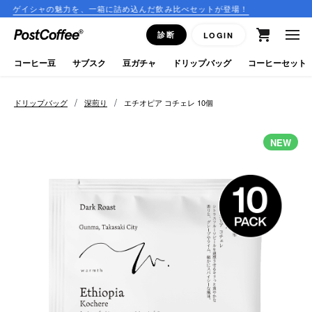
の魅力を、一箱に詰め込んだ飲み比べセットが登場！
コーヒーの
close
診断
LOGIN
ログイン
コーヒー豆
サブスク
豆ガチャ
ドリップバッグ
コーヒーセット
新規会員登録
/
/
ドリップバッグ
深煎り
エチオピア コチェレ 10個
コーヒーマップ
NEW
商品を探す
keyboard_arrow_right
コーヒー豆
豆ガチャ
ドリップバッグ