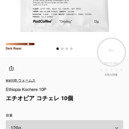
コーヒーセット
ミルク・フード類
アクセサリ
CFFBNS
Dark
Roast
NO
REVIEWS
ギフトセット
0件の評価
リキッド
warmth ウォームス
Ethiopia Kochere 10P
特集
エチオピア コチェレ 10個
卸販売
容量
コーヒーのサブスク