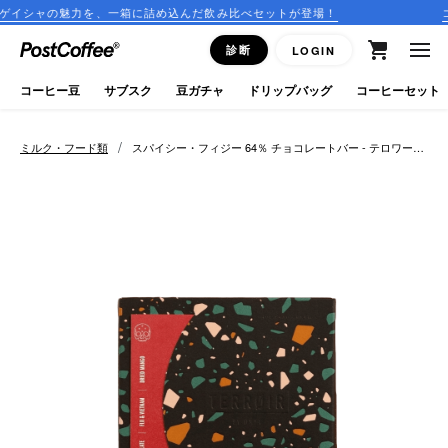
、一箱に詰め込んだ飲み比べセットが登場！
コーヒーのサブス
close
診断
LOGIN
ログイン
コーヒー豆
サブスク
豆ガチャ
ドリップバッグ
コーヒーセット
新規会員登録
/
ミルク・フード類
スパイシー・フィジー 64％ チョコレートバー - テロワール
チョコレート
コーヒーマップ
商品を探す
keyboard_arrow_right
コーヒー豆
豆ガチャ
ドリップバッグ