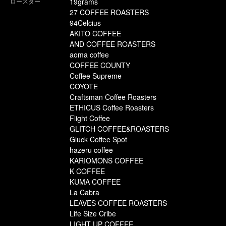
ロースター
19grams
27 COFFEE ROASTERS
94Celcius
AKITO COFFEE
AND COFFEE ROASTERS
aoma coffee
COFFEE COUNTY
Coffee Supreme
COYOTE
Craftsman Coffee Roasters
ETHICUS Coffee Roasters
Flight Coffee
GLITCH COFFEE&ROASTERS
Gluck Coffee Spot
hazeru coffee
KARIOMONS COFFEE
K COFFEE
KUMA COFFEE
La Cabra
LEAVES COFFEE ROASTERS
Life Size Cribe
LIGHT UP COFFEE