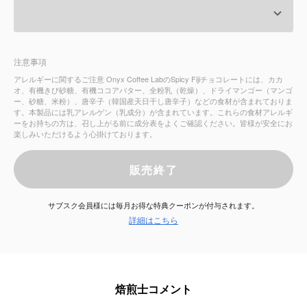
サービス
注意事項
お知らせ
アレルギーに関するご注意 Onyx Coffee LabのSpicy Fijiチョコレートには、カカ
オ、有機きび砂糖、有機ココアバター、全粉乳（乾燥）、ドライマンゴー（マンゴ
よくある質問
ー、砂糖、米粉）、唐辛子（韓国産天日干し唐辛子）などの食材が含まれておりま
す。本製品には乳アレルゲン（乳成分）が含まれています。これらの食材アレルギ
ーをお持ちの方は、召し上がる前に成分表をよくご確認ください。皆様が安全にお
楽しみいただけるよう心掛けております。
店舗情報
販売終了
サブスク会員様には毎月お得な特典クーポンが付与されます。
詳細はこちら
焙煎士コメント