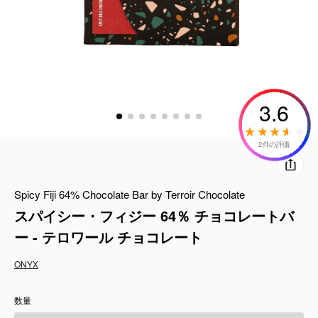
コーヒーセット
ミルク・フード類
アクセサリ
3.6
CFFBNS
2件の評価
ギフトセット
Spicy Fiji 64% Chocolate Bar by Terroir Chocolate
リキッド
スパイシー・フィジー 64％ チョコレートバ
特集
ー - テロワール チョコレート
ONYX
卸販売
数量
コーヒーのサブスク