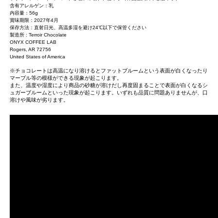
含有アレルゲン：乳
内容量：56g
賞味期限：2027年4月
保存方法：直射日光、高温多湿を避け24℃以下で保管ください
製造所 : Terroir Chocolate
ONYX COFFEE LAB
Rogers, AR 72756
United States of America
※チョコレートは高温になり溶けるとファットブルームという表面が白くなったり
マーブル等の模様ができる現象が起こります。
また、温度や湿度により商品の砂糖が溶けだし再度固まることで表面が白くなるシ
ュガーブルームといった現象が起こります。いずれも品質に問題ありませんが、口
溶けや風味が劣ります。