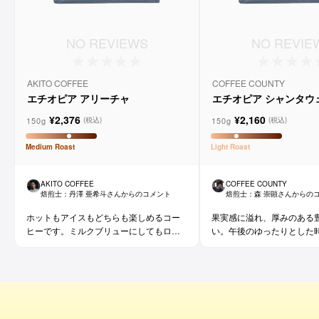
NO REVIEWS
NO REVIE
AKITO COFFEE
COFFEE COUNTY
エチオピア アリーチャ
エチオピア シャンタウ
ラル
¥2,376
¥2,160
150g
150g
(税込)
(税込)
Medium
Roast
Light
Roast
AKITO COFFEE
COFFEE COUNTY
焙煎士：
丹澤 亜希斗
さんからのコメント
焙煎士：
森 崇顕
さんからの
ホットもアイスもどちらも楽しめるコー
果実感に溢れ、厚みのある
ヒーです。ミルクブリューにしてもロイ
い。午後のゆったりとした
ヤルミルクティーのような味わいになっ
ておすすめです。