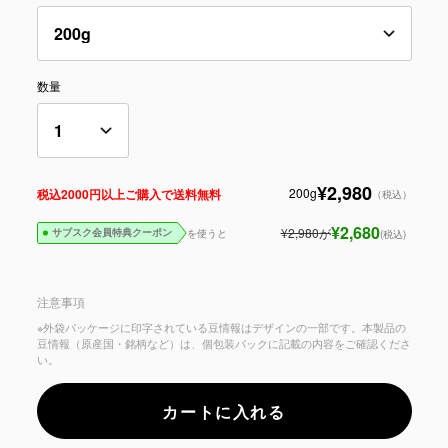
数量
¥2,980
200g
税込2000円以上ご購入で送料無料
（税込）
¥2,680
¥2,980
が
を使うと
(税込)
サブスク会員特典クーポン
注意事項
※外袋パッケージに印字されている豆情報はデザインの一部です。本製品の
豆情報（原産国・銘柄など）は、個包装パックに記載の内容をご確認くださ
い。
カートに入れる