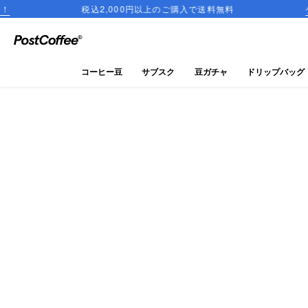
税込2,000円以上のご購入で送料無料
ゲイシャの魅力
close
ログイン
コーヒー豆
サブスク
豆ガチャ
ドリップバッグ
新規会員登録
コーヒーマップ
商品を探す
keyboard_arrow_right
コーヒー豆
豆ガチャ
ドリップバッグ