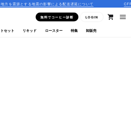
する地震の影響による配送遅延について
CFFBNS | オースト
無料でコーヒー診断
LOGIN
フトセット
リキッド
ロースター
特集
卸販売