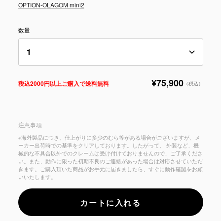
OPTION-O
LAGOM mini2
数量
¥75,900
税込2000円以上ご購入で送料無料
（税込）
注意事項
※海外製品につき、仕上がりに多少のむら等がある場合がございますが、メ
ーカー出荷時での基準をクリアしております。したがって、 外装など、機
械的な不具合以外でのクレームは受け付けておりませんので、ご了承くださ
い。また、動作に限った初期不良のご連絡があった場合は対応させていただ
きます。ご購入頂いた商品がお手元に届きましたら、すぐに動作確認をお願
いいたします。
カートに入れる