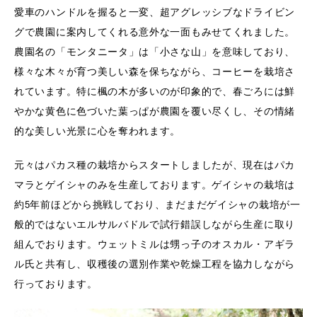
愛車のハンドルを握ると一変、超アグレッシブなドライビン
グで農園に案内してくれる意外な一面もみせてくれました。
農園名の「モンタニータ」は「小さな山」を意味しており、
様々な木々が育つ美しい森を保ちながら、コーヒーを栽培さ
れています。特に楓の木が多いのが印象的で、春ごろには鮮
やかな黄色に色づいた葉っぱが農園を覆い尽くし、その情緒
的な美しい光景に心を奪われます。
元々はパカス種の栽培からスタートしましたが、現在はパカ
マラとゲイシャのみを生産しております。ゲイシャの栽培は
約5年前ほどから挑戦しており、まだまだゲイシャの栽培が一
般的ではないエルサルバドルで試行錯誤しながら生産に取り
組んでおります。ウェットミルは甥っ子のオスカル・アギラ
ル氏と共有し、収穫後の選別作業や乾燥工程を協力しながら
行っております。