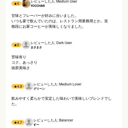
レビューした人: Medium User
★
5
YOCCHAN
甘味とフレーバーが好みに合いました。

いつも家で飲んでいたのは、レストラン用業務用とか。笑

格段にお家コーヒーが美味しくなりました。
レビューした人: Dark User
★
5
まさまさ
苦味有り

コク、あっさり

レビューした人: Medium Lover
★
4.9
グリーン
飲みやすく柔らかで安定した味わいで美味しいブレンドでし
た。
レビューした人: Balancer
★
4.7
すー