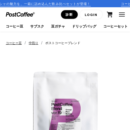
箱に詰め込んだ飲み比べセットが登場！
コーヒーのサブスクリ
close
診断
LOGIN
ログイン
コーヒー豆
サブスク
豆ガチャ
ドリップバッグ
コーヒーセット
新規会員登録
/
/
コーヒー豆
中煎り
ポストコーヒーブレンド
コーヒーマップ
商品を探す
keyboard_arrow_right
コーヒー豆
豆ガチャ
ドリップバッグ