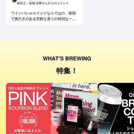
焙煎士：
金城 光希
さんからのコメント
ワインバレルエイジドならではの、複雑
で奥行きのある芳醇な香りの特別な一杯
です。コーヒー好きな方にはもちろん、
ワイン好きな方にも。
WHAT’S BREWING
特集！