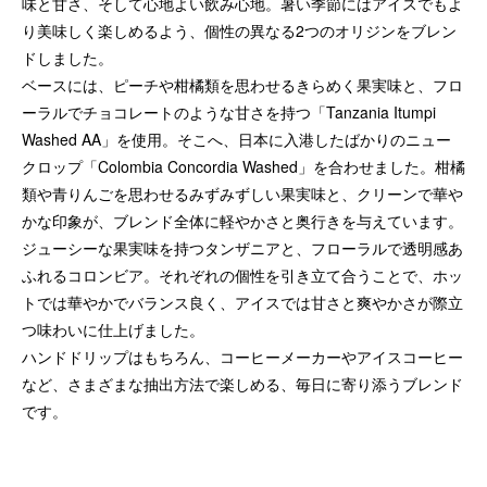
味と甘さ、そして心地よい飲み心地。暑い季節にはアイスでもよ
り美味しく楽しめるよう、個性の異なる2つのオリジンをブレン
ドしました。
ベースには、ピーチや柑橘類を思わせるきらめく果実味と、フロ
ーラルでチョコレートのような甘さを持つ「Tanzania Itumpi
Washed AA」を使用。そこへ、日本に入港したばかりのニュー
クロップ「Colombia Concordia Washed」を合わせました。柑橘
類や青りんごを思わせるみずみずしい果実味と、クリーンで華や
かな印象が、ブレンド全体に軽やかさと奥行きを与えています。
ジューシーな果実味を持つタンザニアと、フローラルで透明感あ
ふれるコロンビア。それぞれの個性を引き立て合うことで、ホッ
トでは華やかでバランス良く、アイスでは甘さと爽やかさが際立
つ味わいに仕上げました。
ハンドドリップはもちろん、コーヒーメーカーやアイスコーヒー
など、さまざまな抽出方法で楽しめる、毎日に寄り添うブレンド
です。