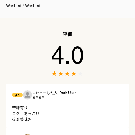
Washed / Washed
評価
4.0
レビューした人: Dark User
★
5
まさまさ
苦味有り

コク、あっさり
