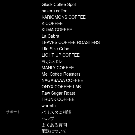
Gluck Coffee Spot
hazeru coffee
KARIOMONS COFFEE
K COFFEE
KUMA COFFEE
La Cabra
LEAVES COFFEE ROASTERS
Life Size Cribe
LIGHT UP COFFEE
豆ポレポレ
MANLY COFFEE
Mel Coffee Roasters
NAGASAWA COFFEE
ONYX COFFEE LAB
Raw Sugar Roast
TRUNK COFFEE
warmth
サポート
バリスタに相談
ヘルプ
よくある質問
配送について