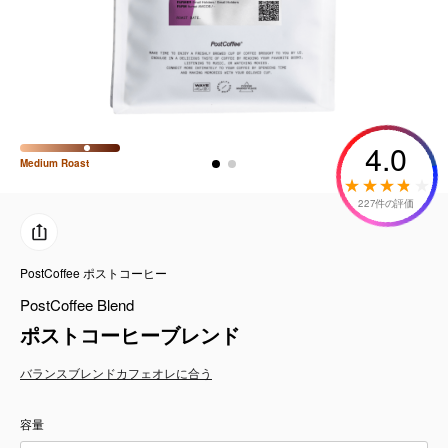
コーヒーセット
ミルク・フード類
アクセサリ
4.0
Medium
Roast
CFFBNS
227件の評価
ギフトセット
PostCoffee ポストコーヒー
リキッド
PostCoffee Blend
特集
ポストコーヒーブレンド
バランス
ブレンド
カフェオレに合う
卸販売
容量
コーヒーのサブスク