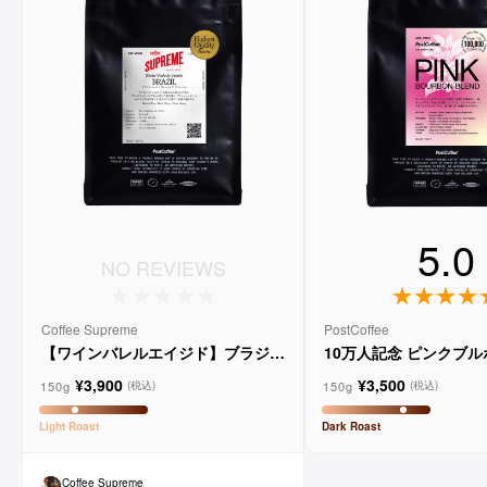
5.0
NO REVIEWS
Coffee Supreme
PostCoffee
【ワインバレルエイジド】ブラジル
10万人記念 ピンクブ
メルロー ヴィーニョ デ ヴィニーニ
ド
¥3,900
¥3,500
ョ
150g
150g
(税込)
(税込)
Light
Roast
Dark
Roast
Coffee Supreme