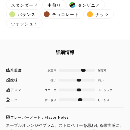
スタンダード
中煎り
タンザニア
バランス
チョコレート
ナッツ
ウォッシュト
詳細情報
焙煎度
浅煎り
深煎り
酸味
強い
弱い
アロマ
ユニーク
ベーシック
コク
すっきり
しっかり
フレーバーノート / Flavor Notes
ネーブルオレンジやプラム、ストロベリーを思わせる果実感に、