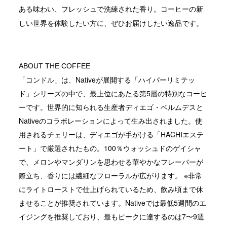
ある味わい、フレッシュで洗練された香り。コーヒーの新
しい世界を体験したい方に、ぜひお届けしたい逸品です。

ABOUT THE COFFEE
「コンドル」は、Nativeが展開する「ハイパーリミテッ
ド」シリーズの中で、最上位にあたる第5層の特別なコーヒ
ーです。世界的に知られる生産者ディエゴ・ベルムデスと
Nativeのコラボレーションによって生み出されました。使
用されるチェリーは、ディエゴが手がける「HACHIエステ
ート」で厳選されたもの。100％ウォッシュドのゲイシャ
で、メロンやマンダリンを思わせる華やかなフレーバーが
際立ち、香りには繊細なフローラルが広がります。 ※非常
にライトローストで仕上げられているため、飲み頃まで休
ませることが推奨されています。Nativeでは最低5週間のエ
イジングを推奨しており、最もピークに達するのは7〜9週