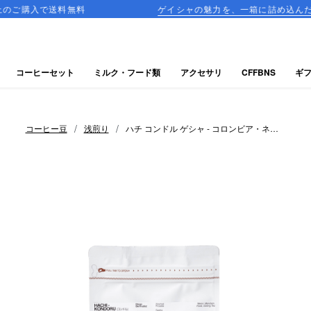
送料無料
ゲイシャの魅力を、一箱に詰め込んだ飲み比べセッ
コーヒーセット
ミルク・フード類
アクセサリ
CFFBNS
ギ
/
/
コーヒー豆
浅煎り
ハチ コンドル ゲシャ - コロンビア・ネイ
ティブコーヒー