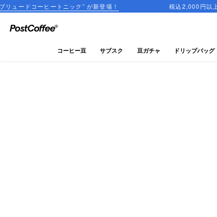
ヒートニック” が新登場！
税込2,000円以上のご購入で
close
ログイン
コーヒー豆
サブスク
豆ガチャ
ドリップバッグ
新規会員登録
コーヒーマップ
商品を探す
keyboard_arrow_right
コーヒー豆
豆ガチャ
ドリップバッグ