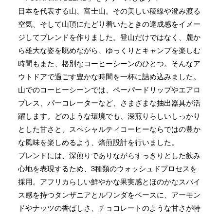
日本を代表する山、富士山。その美しい稜線や澄み渡る
空気、そして山頂にたどり着いたときの達成感をイメー
ジしてブレンドを作りました。登山だけではなく、麓か
ら雄大な姿を眺めながら、ゆっくりとキャンプを楽しむ
時間もまた、格別なコーヒーシーンのひとつ。そんなア
ウトドアで過ごす豊かな時間を一杯に詰め込みました。
山でのコーヒーシーンでは、ペーパードリップやエアロ
プレス、パーコレーターなど、さまざまな抽出器具が活
躍します。どのような環境でも、深煎りらしいしっかり
とした甘さと、スペシャルティコーヒーならではの豊か
な風味を楽しめるよう、焙煎設計を行いました。
ブレンドには、深煎りでありながらすっきりとした飲み
心地を表現するため、3種類のウォッシュドプロセスを
採用。アフリカらしい鮮やかな果実感とほのかなスパイ
ス感を持つタンザニアとルワンダをベースに、アーモン
ドやナッツの香ばしさ、チョコレートのような甘さが特