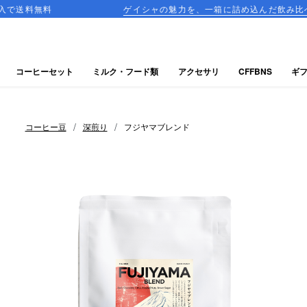
ゲイシャの魅力を、一箱に詰め込んだ飲み比べセットが登場
コーヒーセット
ミルク・フード類
アクセサリ
CFFBNS
ギ
/
/
コーヒー豆
深煎り
フジヤマブレンド