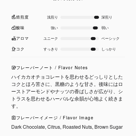
焙煎度
浅煎り
深煎り
酸味
強い
弱い
アロマ
ユニーク
ベーシック
コク
すっきり
しっかり
フレーバーノート / Flavor Notes
ハイカカオチョコレートを思わせるどっしりとした
コクとほろ苦さに、黒糖のような甘さ。後味にはロ
ーストアーモンドやナッツの香ばしさが広がり、シ
トラスを思わせるハーバルな余韻が心地よく続きま
す。
フレーバーイメージ / Flavor Image
Dark Chocolate, Citrus, Roasted Nuts, Brown Sugar