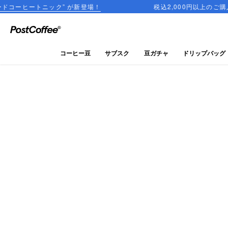
ック” が新登場！
税込2,000円以上のご購入で送料無料
close
ログイン
コーヒー豆
サブスク
豆ガチャ
ドリップバッグ
新規会員登録
コーヒーマップ
商品を探す
keyboard_arrow_right
コーヒー豆
豆ガチャ
ドリップバッグ