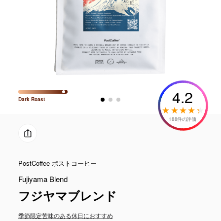
4.2
Dark
Roast
188件の評価
PostCoffee ポストコーヒー
Fujiyama Blend
フジヤマブレンド
季節限定
苦味のある
休日におすすめ