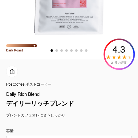
コーヒーセット
ミルク・フード類
アクセサリ
4.3
Dark
Roast
CFFBNS
21件の評価
ギフトセット
PostCoffee ポストコーヒー
リキッド
Daily Rich Blend
特集
デイリーリッチブレンド
ブレンド
カフェオレに合う
しっかり
卸販売
容量
コーヒーのサブスク