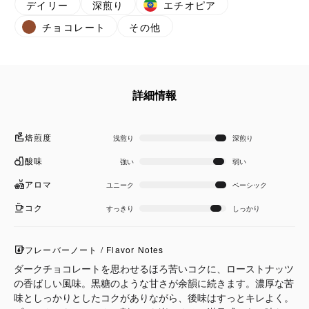
デイリー
深煎り
エチオピア
チョコレート
その他
詳細情報
焙煎度
浅煎り
深煎り
酸味
強い
弱い
アロマ
ユニーク
ベーシック
コク
すっきり
しっかり
フレーバーノート / Flavor Notes
ダークチョコレートを思わせるほろ苦いコクに、ローストナッツ
の香ばしい風味。黒糖のような甘さが余韻に続きます。濃厚な苦
味としっかりとしたコクがありながら、後味はすっとキレよく。