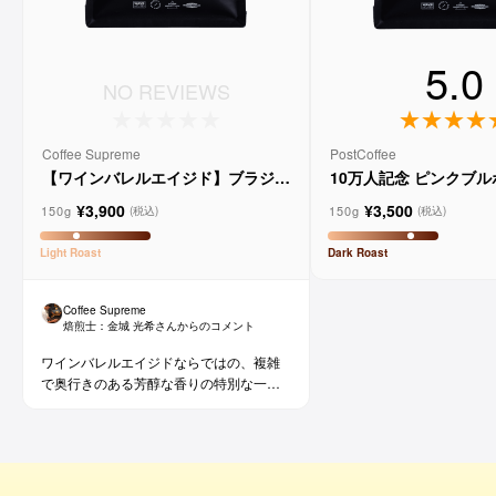
5.0
NO REVIEWS
Coffee Supreme
PostCoffee
【ワインバレルエイジド】ブラジル
10万人記念 ピンクブ
メルロー ヴィーニョ デ ヴィニーニ
ド
¥3,900
¥3,500
ョ
150g
150g
(税込)
(税込)
Light
Roast
Dark
Roast
Coffee Supreme
焙煎士：
金城 光希
さんからのコメント
ワインバレルエイジドならではの、複雑
で奥行きのある芳醇な香りの特別な一杯
です。コーヒー好きな方にはもちろん、
ワイン好きな方にも。