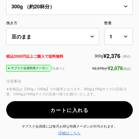
サービス
挽き方
数量
お知らせ
よくある質問
¥2,376
300g
税込2000円以上ご購入で送料無料
（税込）
店舗情報
¥2,076
¥2,376
が
を使うと
(税込)
サブスク会員特典クーポン
注意事項
⚫︎本商品は【300g／1000g】での販売となります。300gは150gサイズの豆袋×2
袋、1000gは1000gサイズの豆袋×1袋でお届けいたします。
カートに入れる
サブスク会員様には毎月お得な特典クーポンが付与されます。
詳細はこちら