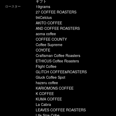
ギフト
ロースター
19grams
27 COFFEE ROASTERS
94Celcius
AKITO COFFEE
AND COFFEE ROASTERS
aoma coffee
COFFEE COUNTY
Coffee Supreme
COYOTE
Craftsman Coffee Roasters
ETHICUS Coffee Roasters
Flight Coffee
GLITCH COFFEE&ROASTERS
Gluck Coffee Spot
hazeru coffee
KARIOMONS COFFEE
K COFFEE
KUMA COFFEE
La Cabra
LEAVES COFFEE ROASTERS
Life Size Cribe