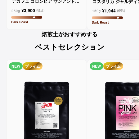
デカフェ コロンビア サンアントニ
コスタリカ ジャルディ
オ - マーケットレーンコーヒー
¥3,900
¥1,944
250g
(税込)
150g
(税込)
Dark
Roast
Dark
Roast
焙煎士がおすすめする
ベストセレクション
NEW
プライム
NEW
プライム