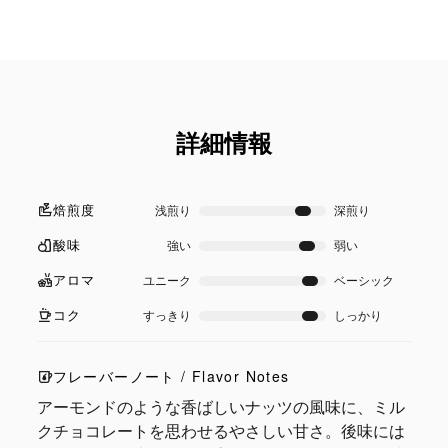
詳細情報
焙煎度
浅煎り
深煎り
酸味
強い
弱い
アロマ
ユニーク
ベーシック
コク
すっきり
しっかり
フレーバーノート / Flavor Notes
アーモンドのような香ばしいナッツの風味に、ミル
クチョコレートを思わせるやさしい甘さ。後味には