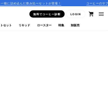
だ飲み比べセットが登場！
コーヒーのサブスクリプション
無料でコーヒー診断
LOGIN
フトセット
リキッド
ロースター
特集
卸販売