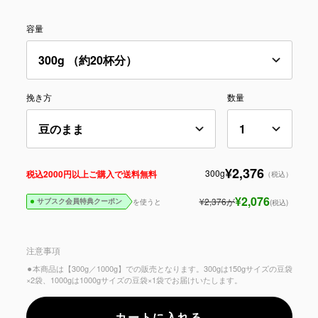
容量
挽き方
数量
¥2,376
300g
税込2000円以上ご購入で送料無料
（税込）
¥2,076
¥2,376
が
を使うと
(税込)
サブスク会員特典クーポン
注意事項
⚫︎本商品は【300g／1000g】での販売となります。300gは150gサイズの豆袋
×2袋、1000gは1000gサイズの豆袋×1袋でお届けいたします。
カートに入れる