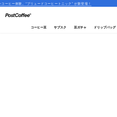
“ブリュードコーヒートニック” が新登場！
税込2,000円
close
ログイン
コーヒー豆
サブスク
豆ガチャ
ドリップバッグ
新規会員登録
コーヒーマップ
商品を探す
keyboard_arrow_right
コーヒー豆
豆ガチャ
ドリップバッグ