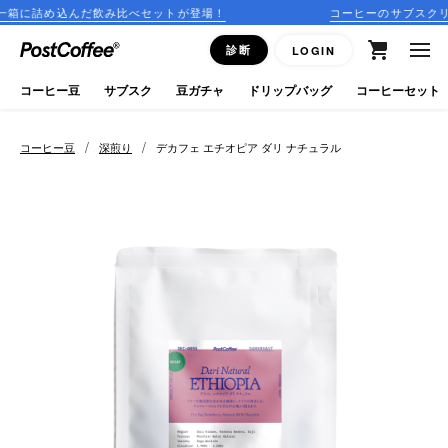
み比べセットが登場！
コーヒーのサブスクリプションはこちら
close
診断
LOGIN
ログイン
コーヒー豆
サブスク
豆ガチャ
ドリップバッグ
コーヒーセット
新規会員登録
/
/
コーヒー豆
深煎り
デカフェ エチオピア ダリ ナチュラル
コーヒーマップ
商品を探す
keyboard_arrow_right
コーヒー豆
豆ガチャ
ドリップバッグ