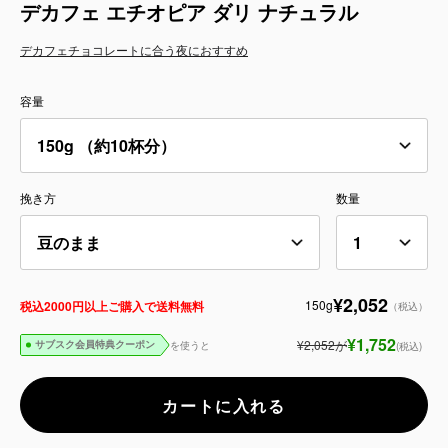
デカフェ エチオピア ダリ ナチュラル
サービス
デカフェ
チョコレートに合う
夜におすすめ
お知らせ
容量
よくある質問
店舗情報
挽き方
数量
¥2,052
150g
税込2000円以上ご購入で送料無料
（税込）
¥1,752
¥2,052
が
を使うと
(税込)
サブスク会員特典クーポン
カートに入れる