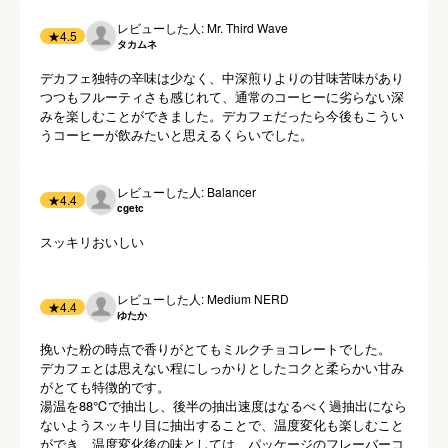
レビューした人: Mr. Third Wave
★
4.5
タカムネ
デカフェ独特の辛味は少なく、中深煎りよりの甘味苦味があり
つつもフルーティさも感じれて、通常のコーヒーに劣らない深
みを楽しむことができました。デカフェだったら今後もこうい
うコーヒーが飲みたいと思えるくらいでした。
レビューした人: Balancer
★
4.4
cgetc
スッキリおいしい
レビューした人: Medium NERD
★
4.4
ゆたか
挽いた粉の時点で香りがとてもミルクチョコレートでした。

デカフェとは思えない程にしっかりとしたコクと柔らかい甘み
がとても特徴的です。

湯温を88℃で抽出し、後半の抽出速度はなるべく過抽出になら
ないようスッキリ目に抽出することで、温度変化も楽しむこと
ができ、温度変化後の味としては、パッケージのフレーバーコ