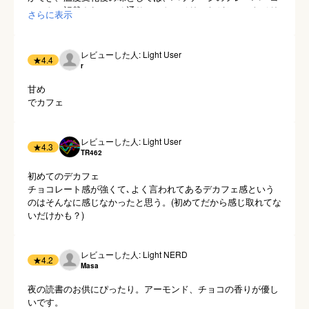
メントに記載されている通り、ストロベリーなどといったベリ
さらに表示
ー系統の酸味を感じることができ、個人的にはデカフェの中だ
と1番美味しいと感じました。

今後の定期便に期待です。
レビューした人: Light User
★
4.4
r
甘め

でカフェ
レビューした人: Light User
★
4.3
TR462
初めてのデカフェ

チョコレート感が強くて､よく言われてあるデカフェ感という
のはそんなに感じなかったと思う。(初めてだから感じ取れてな
いだけかも？)
レビューした人: Light NERD
★
4.2
Masa
夜の読書のお供にぴったり。アーモンド、チョコの香りが優し
いです。