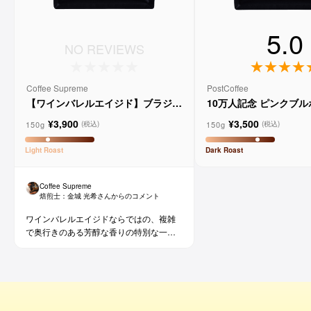
5.0
NO REVIEWS
Coffee Supreme
PostCoffee
【ワインバレルエイジド】ブラジル
10万人記念 ピンクブ
メルロー ヴィーニョ デ ヴィニーニ
ド
¥3,900
¥3,500
ョ
150g
150g
(税込)
(税込)
Light
Roast
Dark
Roast
Coffee Supreme
焙煎士：
金城 光希
さんからのコメント
ワインバレルエイジドならではの、複雑
で奥行きのある芳醇な香りの特別な一杯
です。コーヒー好きな方にはもちろん、
ワイン好きな方にも。