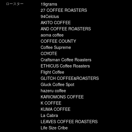
ロースター
19grams
27 COFFEE ROASTERS
94Celcius
AKITO COFFEE
AND COFFEE ROASTERS
aoma coffee
COFFEE COUNTY
Coffee Supreme
COYOTE
Craftsman Coffee Roasters
ETHICUS Coffee Roasters
Flight Coffee
GLITCH COFFEE&ROASTERS
Gluck Coffee Spot
hazeru coffee
KARIOMONS COFFEE
K COFFEE
KUMA COFFEE
La Cabra
LEAVES COFFEE ROASTERS
Life Size Cribe