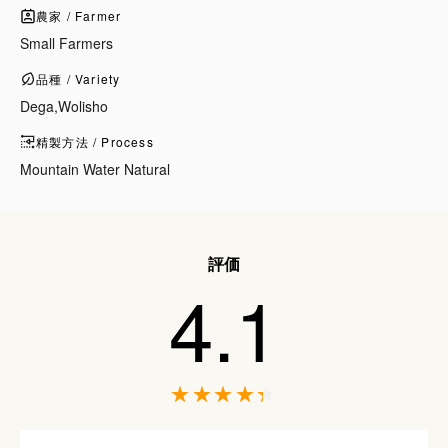
農家 / Farmer
Small Farmers
品種 / Variety
Dega,Wolisho
精製方法 / Process
Mountain Water Natural
評価
4.1