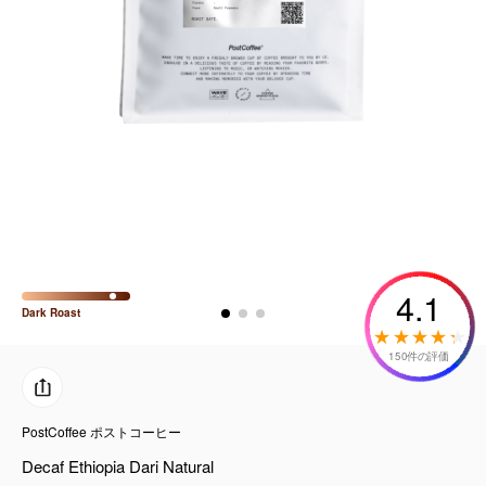
コーヒーセット
ミルク・フード類
アクセサリ
CFFBNS
ギフトセット
4.1
リキッド
Dark
Roast
特集
150件の評価
卸販売
PostCoffee ポストコーヒー
Decaf Ethiopia Dari Natural
コーヒーのサブスク