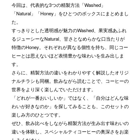
今回は、代表的な3つの精製方法「Washed」
「Natural」「Honey」をひとつのボックスにまとめまし
た。
すっきりとした透明感が魅力のWashed、果実感あふれ
るジューシーなNatural、甘さとなめらかな口当たりが
特徴のHoney。それぞれが異なる個性を持ち、同じコー
ヒーとは思えないほど表情豊かな味わいを生み出しま
す。
さらに、精製方法の違いをわかりやすく解説したオリジ
ナルチラシも同梱。飲みながら読むことで、コーヒーの
世界をより深く楽しんでいただけます。
「どれが一番おいしいか」ではなく、「自分はどんな味
わいが好きなのか」を探してみることも、このセットの
楽しみ方のひとつです。
ぜひ、飲み比べをしながら精製方法が生み出す味わいの
違いを体験し、スペシャルティコーヒーの奥深さをお楽
しみください。