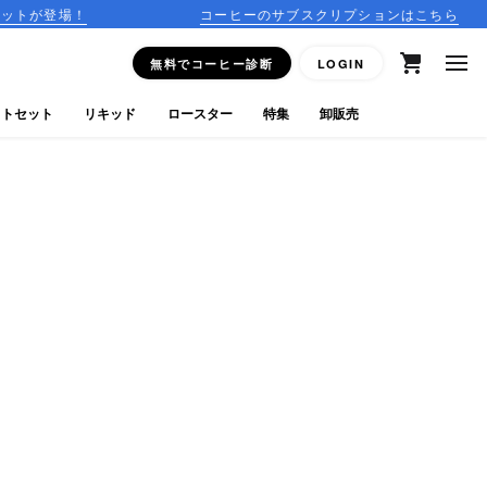
コーヒーのサブスクリプションはこちら
15
無料でコーヒー診断
LOGIN
フトセット
リキッド
ロースター
特集
卸販売