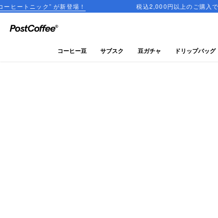
 が新登場！
税込2,000円以上のご購入で送料無料
close
ログイン
コーヒー豆
サブスク
豆ガチャ
ドリップバッグ
新規会員登録
コーヒーマップ
商品を探す
keyboard_arrow_right
コーヒー豆
豆ガチャ
ドリップバッグ