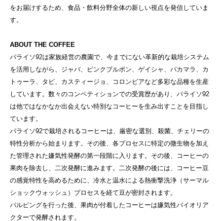
をお届けするため、食品・飲料分野全体の新しい視点を発信していま
す。
ABOUT THE COFFEE
パライソ92は家族経営の農園で、今までにない革新的な栽培システム
を活用しながら、ジャバ、ピンクブルボン、ゲイシャ、パカマラ、カ
トゥーラ、タビ、カスティージョ、コロンビアなど多彩な品種を生産
しています。数々のコンペティションでの受賞歴があり、パライソ92
は他ではなかなか出会えない特別なコーヒーを生み出すことを目指し
ています。

パライソ92で栽培されるコーヒーは、厳密な選別、殺菌、チェリーの
特性分析から始まります。その後、各プロセスに特定の微生物を加え
た管理された嫌気性発酵の第一段階に入ります。その後、コーヒーの
果肉を除去し、二次発酵に進みます。二次発酵の後には、コーヒー豆
の感覚特性を高めるために、冷水と温水による熱衝撃洗浄（サーマル
ショックウォッシュ）プロセスを経て豆が密封されます。

パルピングを行った後、果肉が付着したコーヒーは嫌気性バイオリア
クターで発酵されます。
