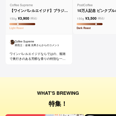
Coffee Supreme
PostCoffee
【ワインバレルエイジド】ブラジル
10万人記念 ピンクブ
メルロー ヴィーニョ デ ヴィニーニ
ド
¥3,900
¥3,500
ョ
150g
150g
(税込)
(税込)
Light
Roast
Dark
Roast
Coffee Supreme
焙煎士：
金城 光希
さんからのコメント
ワインバレルエイジドならではの、複雑
で奥行きのある芳醇な香りの特別な一杯
です。コーヒー好きな方にはもちろん、
ワイン好きな方にも。
WHAT’S BREWING
特集！