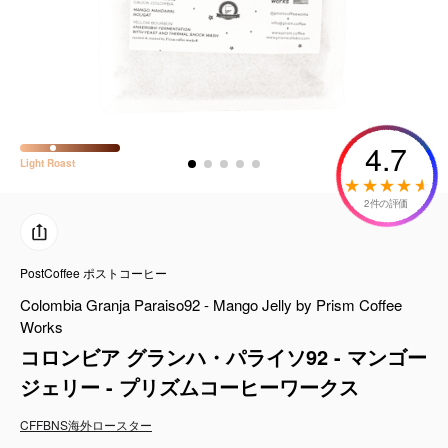
コーヒーセット
ミルク・フード類
アクセサリ
4.7
Light
Roast
CFFBNS
2件の評価
ギフトセット
PostCoffee ポストコーヒー
リキッド
Colombia Granja Paraiso92 - Mango Jelly by Prism Coffee
Works
特集
コロンビア グランハ・パライソ92 - マンゴー
卸販売
ジェリー - プリズムコーヒーワークス
CFFBNS
海外ロースター
コーヒーのサブスク