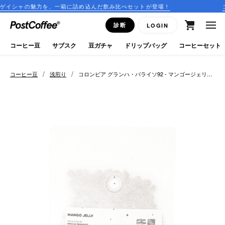
力を、一箱に詰め込んだ飲み比べセットが登場！
コーヒーのサブ
close
診断
LOGIN
ログイン
コーヒー豆
サブスク
豆ガチャ
ドリップバッグ
コーヒーセット
新規会員登録
/
/
コーヒー豆
浅煎り
コロンビア グランハ・パライソ92 - マンゴージェリー
- プリズムコーヒーワークス
コーヒーマップ
商品を探す
keyboard_arrow_right
コーヒー豆
豆ガチャ
ドリップバッグ