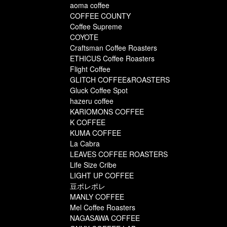
aoma coffee
COFFEE COUNTY
Coffee Supreme
COYOTE
Craftsman Coffee Roasters
ETHICUS Coffee Roasters
Flight Coffee
GLITCH COFFEE&ROASTERS
Gluck Coffee Spot
hazeru coffee
KARIOMONS COFFEE
K COFFEE
KUMA COFFEE
La Cabra
LEAVES COFFEE ROASTERS
Life Size Cribe
LIGHT UP COFFEE
豆ポレポレ
MANLY COFFEE
Mel Coffee Roasters
NAGASAWA COFFEE