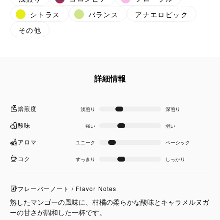
シトラス
バランス
アナエロビック
その他
詳細情報
焙煎度
浅煎り
深煎り
酸味
強い
弱い
アロマ
ユニーク
ベーシック
コク
すっきり
しっかり
フレーバーノート / Flavor Notes
熟したマンゴーの風味に、柑橘の柔らかな酸味とキャラメルヌガ
ーの甘さが調和した一杯です。