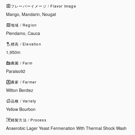
フレーバーイメージ / Flavor Image
Mango, Mandarin, Nougat
地域 / Region
Piendamo, Cauca
標高 / Elevation
1,950m
農園 / Farm
Paraiso92
農家 / Farmer
Wilton Benitez
品種 / Variety
Yellow Bourbon
精製方法 / Process
Anaerobic Lager Yeast Fermenation With Thermal Shock Wash