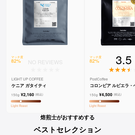
3.5
マッチ度
マッチ度
82
%
82
%
NO REVIEWS
LIGHT UP COFFEE
PostCoffee
ケニア ガタイティ
コロンビア ルビエラ・
ゲイシャ ウォッシュド
¥2,160
¥4,500
150g
150g
(税込)
(税込)
Light
Roast
Light
Roast
焙煎士がおすすめする
ベストセレクション