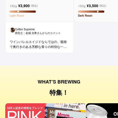
メルロー ヴィーニョ デ ヴィニーニ
ド
¥3,900
¥3,500
ョ
150g
150g
(税込)
(税込)
Light
Roast
Dark
Roast
Coffee Supreme
焙煎士：
金城 光希
さんからのコメント
ワインバレルエイジドならではの、複雑
で奥行きのある芳醇な香りの特別な一杯
です。コーヒー好きな方にはもちろん、
ワイン好きな方にも。
WHAT’S BREWING
特集！