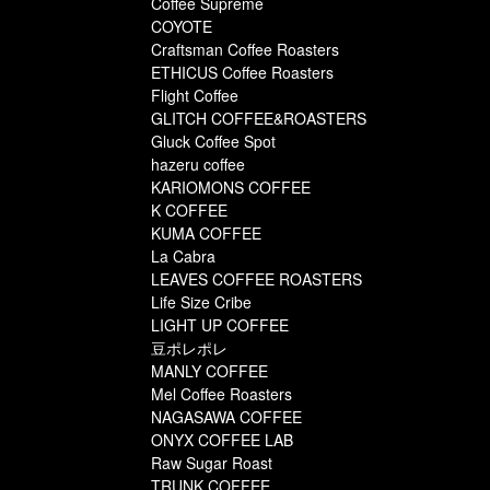
Coffee Supreme
COYOTE
Craftsman Coffee Roasters
ETHICUS Coffee Roasters
Flight Coffee
GLITCH COFFEE&ROASTERS
Gluck Coffee Spot
hazeru coffee
KARIOMONS COFFEE
K COFFEE
KUMA COFFEE
La Cabra
LEAVES COFFEE ROASTERS
Life Size Cribe
LIGHT UP COFFEE
豆ポレポレ
MANLY COFFEE
Mel Coffee Roasters
NAGASAWA COFFEE
ONYX COFFEE LAB
Raw Sugar Roast
TRUNK COFFEE