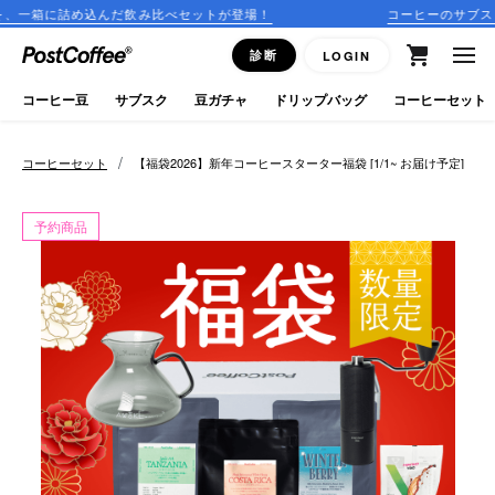
込んだ飲み比べセットが登場！
コーヒーのサブスクリプションは
close
診断
LOGIN
ログイン
コーヒー豆
サブスク
豆ガチャ
ドリップバッグ
コーヒーセット
新規会員登録
/
コーヒーセット
【福袋2026】新年コーヒースターター福袋 [1/1~ お届け予定]
コーヒーマップ
予約商品
商品を探す
keyboard_arrow_right
コーヒー豆
豆ガチャ
ドリップバッグ