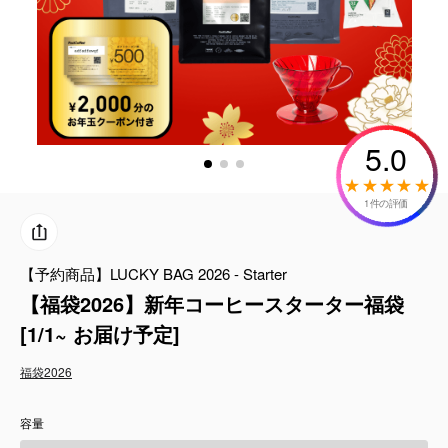
コーヒーセット
ミルク・フード類
アクセサリ
5.0
CFFBNS
1件の評価
ギフトセット
【予約商品】LUCKY BAG 2026 - Starter
リキッド
【福袋2026】新年コーヒースターター福袋
特集
[1/1~ お届け予定]
福袋2026
卸販売
容量
コーヒーのサブスク