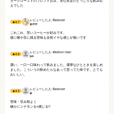
ダークローストのブレンドお豆、安心安定のどっしりな飲み応
えでした
レビューした人: Balancer
★
4.7
あやや
これこれ、苦いコーヒーが好みです。

後に喉や舌に残る苦味も全然イヤな感じが無いです
レビューした人: Medium User
★
4.6
jun
濃い。一口一口味わって飲みました。濃厚なひとときを楽しめ
ました。こういうの飲めたらなあって思ってた味です。とても
おいしい。
レビューした人: Balancer
★
4.5
gi
苦味・甘み程よく

確かにシナモンをn感じる!!