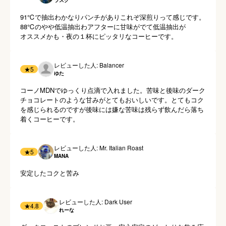
ラスク
91℃で抽出わかなりパンチがありこれぞ深煎りって感じです。

88℃のやや低温抽出わアフターに甘味がでて低温抽出が

オススメかも・夜の１杯にピッタリなコーヒーです。
レビューした人: Balancer
★
5
ゆた
コーノMDNでゆっくり点滴で入れました。苦味と後味のダーク
チョコレートのような甘みがとてもおいしいです。とてもコク
を感じられるのですが後味には嫌な苦味は残らず飲んだら落ち
着くコーヒーです。
レビューした人: Mr. Italian Roast
★
5
MANA
安定したコクと苦み
レビューした人: Dark User
★
4.8
れーな