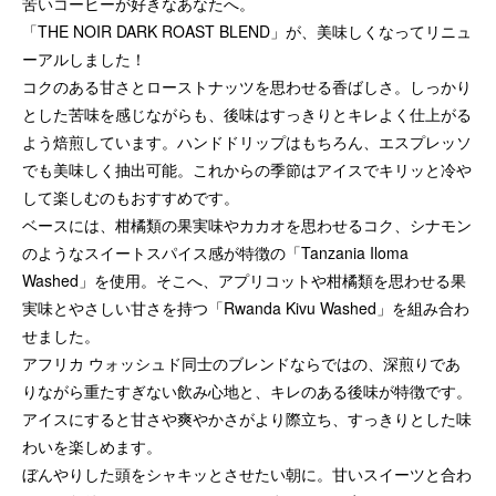
苦いコーヒーが好きなあなたへ。
「THE NOIR DARK ROAST BLEND」が、美味しくなってリニュ
ーアルしました！
コクのある甘さとローストナッツを思わせる香ばしさ。しっかり
とした苦味を感じながらも、後味はすっきりとキレよく仕上がる
よう焙煎しています。ハンドドリップはもちろん、エスプレッソ
でも美味しく抽出可能。これからの季節はアイスでキリッと冷や
して楽しむのもおすすめです。
ベースには、柑橘類の果実味やカカオを思わせるコク、シナモン
のようなスイートスパイス感が特徴の「Tanzania Iloma
Washed」を使用。そこへ、アプリコットや柑橘類を思わせる果
実味とやさしい甘さを持つ「Rwanda Kivu Washed」を組み合わ
せました。
アフリカ ウォッシュド同士のブレンドならではの、深煎りであ
りながら重たすぎない飲み心地と、キレのある後味が特徴です。
アイスにすると甘さや爽やかさがより際立ち、すっきりとした味
わいを楽しめます。
ぼんやりした頭をシャキッとさせたい朝に。甘いスイーツと合わ