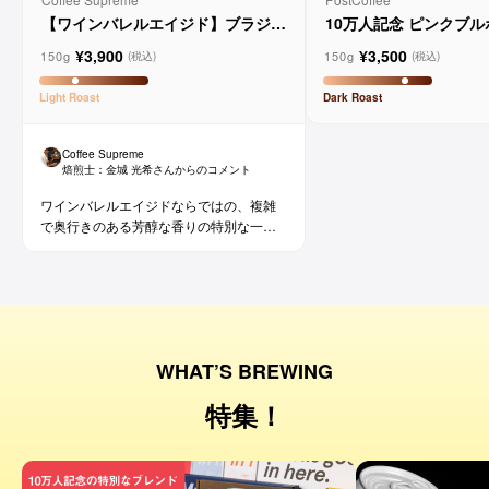
【ワインバレルエイジド】ブラジル
10万人記念 ピンクブ
メルロー ヴィーニョ デ ヴィニーニ
ド
¥3,900
¥3,500
ョ
150g
150g
(税込)
(税込)
Light
Roast
Dark
Roast
Coffee Supreme
焙煎士：
金城 光希
さんからのコメント
ワインバレルエイジドならではの、複雑
で奥行きのある芳醇な香りの特別な一杯
です。コーヒー好きな方にはもちろん、
ワイン好きな方にも。
WHAT’S BREWING
特集！