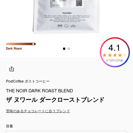
コーヒーセット
ミルク・フード類
アクセサリ
4.1
Dark
Roast
CFFBNS
272件の評価
ギフトセット
PostCoffee ポストコーヒー
リキッド
THE NOIR DARK ROAST BLEND
特集
ザ ヌワール ダークローストブレンド
苦味のある
チョコレートに合う
ブレンド
卸販売
容量
コーヒーのサブスク