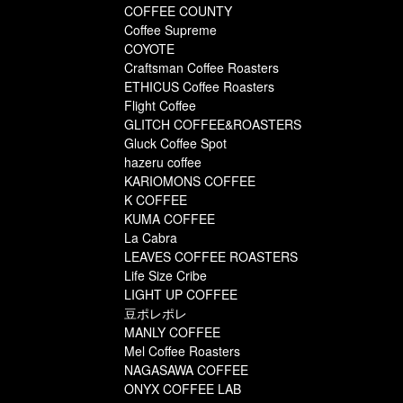
COFFEE COUNTY
Coffee Supreme
COYOTE
Craftsman Coffee Roasters
ETHICUS Coffee Roasters
Flight Coffee
GLITCH COFFEE&ROASTERS
Gluck Coffee Spot
hazeru coffee
KARIOMONS COFFEE
K COFFEE
KUMA COFFEE
La Cabra
LEAVES COFFEE ROASTERS
Life Size Cribe
LIGHT UP COFFEE
豆ポレポレ
MANLY COFFEE
Mel Coffee Roasters
NAGASAWA COFFEE
ONYX COFFEE LAB