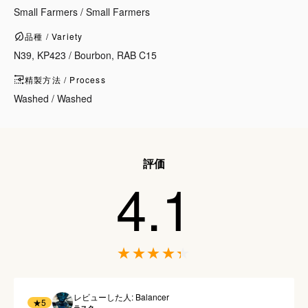
Small Farmers / Small Farmers
品種 / Variety
N39, KP423 / Bourbon, RAB C15
精製方法 / Process
Washed / Washed
評価
4.1
レビューした人: Balancer
★
5